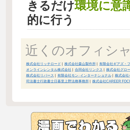
環境に意
きるだけ
的に行う
近くのオフィシ
株式会社リッチロード
|
株式会社森山製作所
|
有限会社ギアズ・
オンラインレンタル株式会社
|
合同会社リンクス
|
株式会社グロ
株式会社リバース
|
有限会社モン･インターナショナル
|
株式会社
司法書士行政書士日暮里上野法務事務所
|
株式会社CAREER FOC