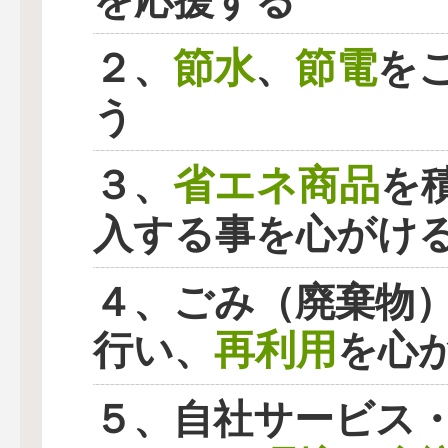
を応援する
節水
節電
２、
、
を
う
省エネ商品
３、
を
入する事を心がけ
４、ごみ（廃棄物
再利用
行い、
を心
５、自社サービス