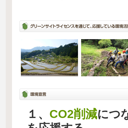
CO2削減
１、
につ