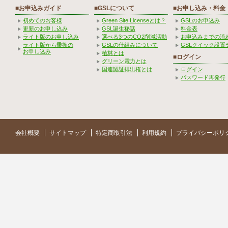
■お申込みガイド
■GSLについて
■お申し込み・料金
初めてのお客様
Green Site Licenseとは？
GSLのお申込み
更新のお申し込み
GSL誕生秘話
料金表
ライト版のお申し込み
選べる3つのCO2削減活動
お申込みまでの流
ライト版から乗換の
GSLの仕組みについて
GSLクイック設置
お申し込み
植林とは
■ログイン
グリーン電力とは
国連認証排出権とは
ログイン
パスワード再発行
会社概要
サイトマップ
特定商取引法
利用規約
プライバシーポリ