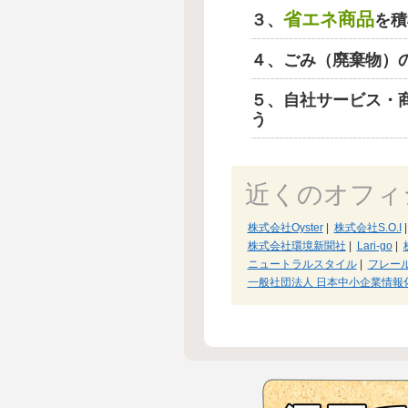
省エネ商品
３、
を積
４、ごみ（廃棄物）
５、自社サービス・
う
近くのオフィ
株式会社Oyster
|
株式会社S.O.I
|
株式会社環境新聞社
|
Lari-go
|
ニュートラルスタイル
|
フレー
一般社団法人 日本中小企業情報