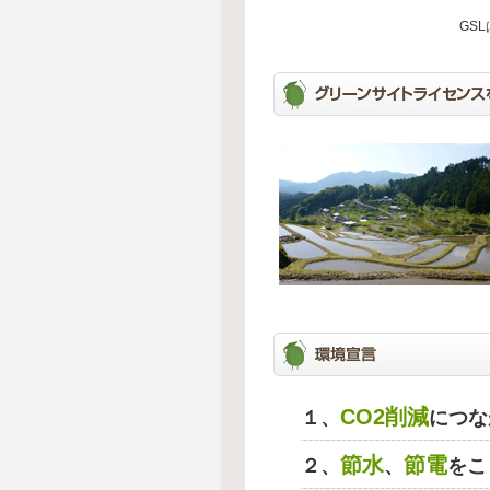
GS
CO2削減
１、
につな
節水
節電
２、
、
をこ