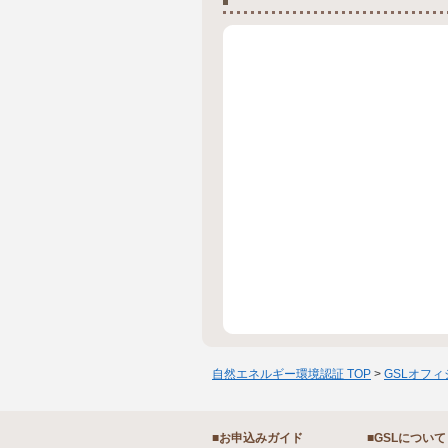
自然エネルギー環境認証 TOP
>
GSLオフ
■お申込みガイド
■GSLについて