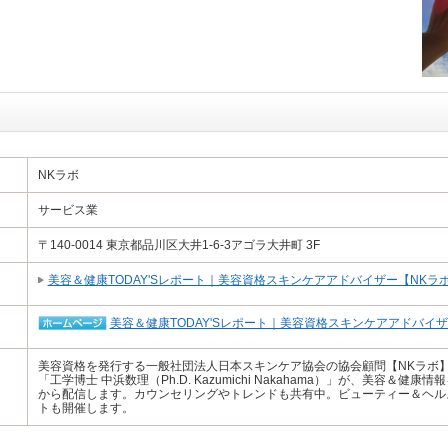
NKラボ
サービス業
〒140-0014 東京都品川区大井1-6-3アゴラ大井町 3F
美容＆健康TODAY'Sレポート｜美容資格スキンケアアドバイザー【NKラ
美容＆健康TODAY'Sレポート｜美容資格スキンケアアドバイ
美容資格を発行する一般社団法人日本スキンケア協会の協会顧問【NKラボ
「工学博士 中浜数理（Ph.D. Kazumichi Nakahama）」が、美容＆
から配信します。カウンセリングやトレンドも共有中。ビューティー＆ヘル
トも開催します。