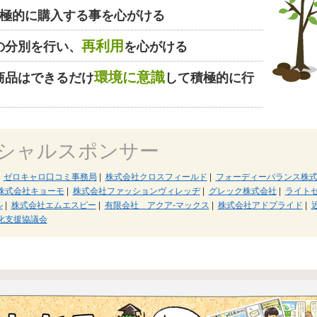
極的に購入する事を心がける
再利用
の分別を行い、
を心がける
環境に意識
商品はできるだけ
して積極的に行
シャルスポンサー
ゼロキャロ口コミ事務局
|
株式会社クロスフィールド
|
フォーディーバランス株
株式会社キョーモ
|
株式会社ファッションヴィレッヂ
|
グレック株式会社
|
ライト
ル
|
株式会社エムエスピー
|
有限会社 アクア‐マックス
|
株式会社アドプライド
|
化支援協議会