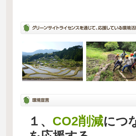
CO2削減
１、
につ