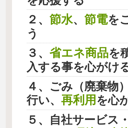
を応援する
節水
節電
２、
、
を
う
省エネ商品
３、
を
入する事を心がけ
４、ごみ（廃棄物
再利用
行い、
を心
５、自社サービス