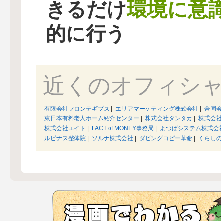
環境に意
きるだけ
的に行う
近くのオフィシ
有限会社フロンテギプス
|
エリアマーケティング株式会社
|
合同
東日本有料老人ホーム紹介センター
|
株式会社タンタカ
|
株式会
株式会社エイト
|
FACT of MONEY事務局
|
よつばシステム株式会
ルピナス整体院
|
ソルナ株式会社
|
ダビングコピー革命
|
くらし