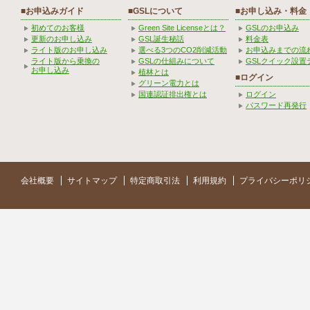
■お申込みガイド
■GSLについて
■お申し込み・料金
初めてのお客様
Green Site Licenseとは？
GSLのお申込み
更新のお申し込み
GSL誕生秘話
料金表
ライト版のお申し込み
選べる3つのCO2削減活動
お申込みまでの流
ライト版から乗換の
GSLの仕組みについて
GSLクイック設置
お申し込み
植林とは
■ログイン
グリーン電力とは
国連認証排出権とは
ログイン
パスワード再発行
会社概要
サイトマップ
特定商取引法
利用規約
プライバシーポリ