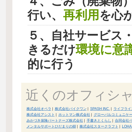
４、ごみ（廃棄物
再利用
行い、
を心
５、自社サービス
環境に意
きるだけ
的に行う
近くのオフィシ
株式会社オペラ
|
株式会社バイクワン
|
SPASH INC.
|
ライフライ
株式会社アシスト
|
ホットマン株式会社
|
グローバルコミュニケ
みかづき保険パートナーズ株式会社
|
手書きとくらし
|
合同会社
メンタルサポートひだまりの樹
|
株式会社スタークラフト
|
LOH