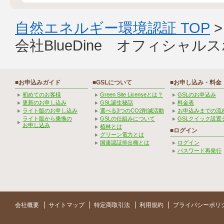
自然エネルギー環境認証 TOP
会社BlueDine オフィシャル
■お申込みガイド
■GSLについて
■お申し込み・料金
初めてのお客様
Green Site Licenseとは？
GSLのお申込み
更新のお申し込み
GSL誕生秘話
料金表
ライト版のお申し込み
選べる3つのCO2削減活動
お申込みまでの流
ライト版から乗換の
GSLの仕組みについて
GSLクイック設置
お申し込み
植林とは
■ログイン
グリーン電力とは
国連認証排出権とは
ログイン
パスワード再発行
会社概要
サイトマップ
特定商取引法
利用規約
プライバシーポリ