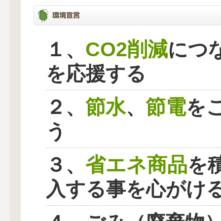
CO2削減
１、
につ
を応援する
節水
節電
２、
、
を
う
省エネ商品
３、
を
入する事を心がけ