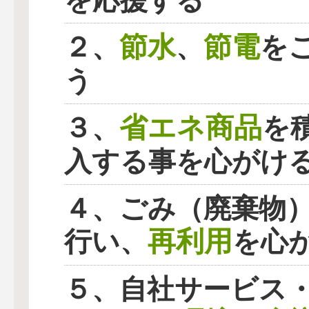
を応援する
節水
節電
２、
、
を
う
省エネ商品
３、
を
入する事を心がけ
４、ごみ（廃棄物
再利用
行い、
を心
５、自社サービス