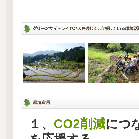
CO2削減
１、
につ