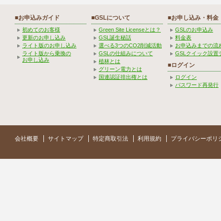
■お申込みガイド
■GSLについて
■お申し込み・料金
初めてのお客様
Green Site Licenseとは？
GSLのお申込み
更新のお申し込み
GSL誕生秘話
料金表
ライト版のお申し込み
選べる3つのCO2削減活動
お申込みまでの流
ライト版から乗換の
GSLの仕組みについて
GSLクイック設置
お申し込み
植林とは
■ログイン
グリーン電力とは
国連認証排出権とは
ログイン
パスワード再発行
会社概要
サイトマップ
特定商取引法
利用規約
プライバシーポリ