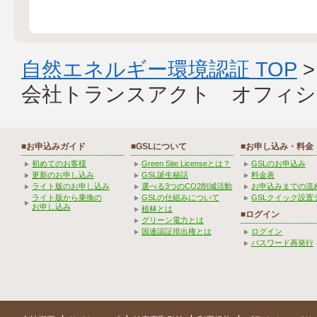
自然エネルギー環境認証 TOP
会社トランスアクト オフィシ
■お申込みガイド
■GSLについて
■お申し込み・料金
初めてのお客様
Green Site Licenseとは？
GSLのお申込み
更新のお申し込み
GSL誕生秘話
料金表
ライト版のお申し込み
選べる3つのCO2削減活動
お申込みまでの流
ライト版から乗換の
GSLの仕組みについて
GSLクイック設置
お申し込み
植林とは
■ログイン
グリーン電力とは
国連認証排出権とは
ログイン
パスワード再発行