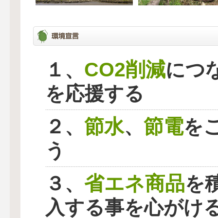
CO2削減
１、
につ
を応援する
節水
節電
２、
、
を
う
省エネ商品
３、
を
入する事を心がけ