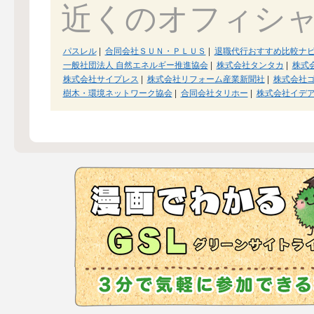
近くのオフィシ
パスレル
|
合同会社ＳＵＮ・ＰＬＵＳ
|
退職代行おすすめ比較ナ
一般社団法人 自然エネルギー推進協会
|
株式会社タンタカ
|
株式
株式会社サイプレス
|
株式会社リフォーム産業新聞社
|
株式会社
樹木・環境ネットワーク協会
|
合同会社タリホー
|
株式会社イデ