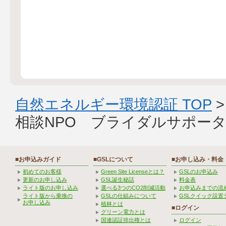
自然エネルギー環境認証 TOP
相談NPO ブライダルサポー
■お申込みガイド
■GSLについて
■お申し込み・料金
初めてのお客様
Green Site Licenseとは？
GSLのお申込み
更新のお申し込み
GSL誕生秘話
料金表
ライト版のお申し込み
選べる3つのCO2削減活動
お申込みまでの流
ライト版から乗換の
GSLの仕組みについて
GSLクイック設置
お申し込み
植林とは
■ログイン
グリーン電力とは
国連認証排出権とは
ログイン