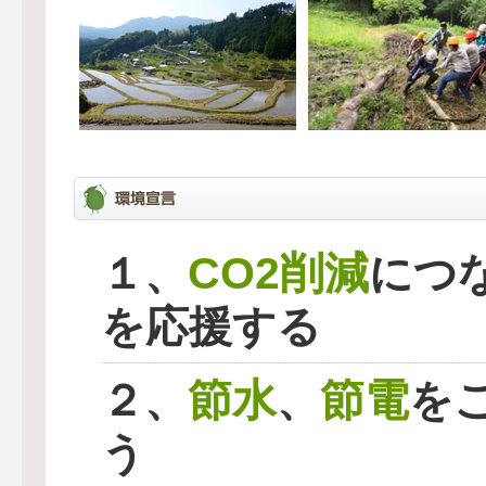
CO2削減
１、
につ
を応援する
節水
節電
２、
、
を
う