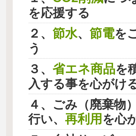
を応援する
節水
節電
２、
、
を
う
省エネ商品
３、
を
入する事を心がけ
４、ごみ（廃棄物
再利用
行い、
を心