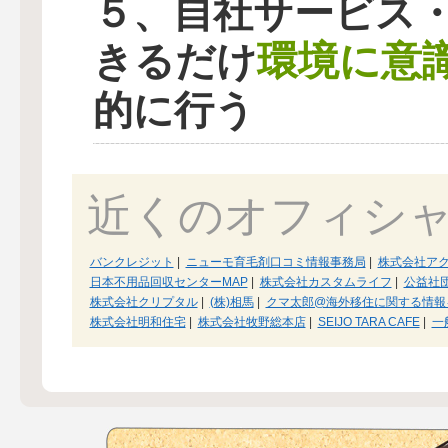
５、自社サービス
環境に意
きるだけ
的に行う
近くのオフィシ
バンクレジット
|
ニューモ育毛剤口コミ情報事務局
|
株式会社ア
日本不用品回収センターMAP
|
株式会社カスタムライフ
|
公益社
株式会社クリプタル
|
(株)相馬
|
クマ太郎@海外移住に関する情報
株式会社明和住宅
|
株式会社牧野総本店
|
SEIJO TARA CAFE
|
一