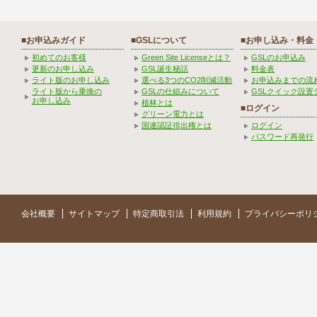
■お申込みガイド
■GSLについて
■お申し込み・料金
初めてのお客様
Green Site Licenseとは？
GSLのお申込み
更新のお申し込み
GSL誕生秘話
料金表
ライト版のお申し込み
選べる3つのCO2削減活動
お申込みまでの流
ライト版から乗換の
GSLの仕組みについて
GSLクイック設置
お申し込み
植林とは
■ログイン
グリーン電力とは
国連認証排出権とは
ログイン
パスワード再発行
会社概要
サイトマップ
特定商取引法
利用規約
プライバシーポリ