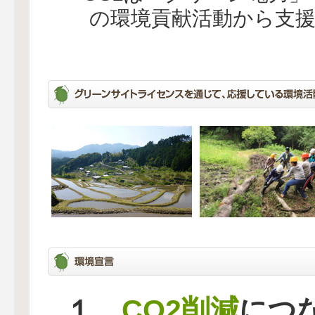
の環境貢献活動から支
CO2削減
１、
につ