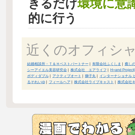
環境に意
きるだけ
的に行う
近くのオフィシ
結婚相談所・Ｔ＆Ｈベストパートナー
|
有限会社ふくしま
|
癒し
シーアイエル美容研究会
|
株式会社 エアライフ
|
H=and Project
ボディダブル
|
アクティブオート
|
獅子丸
|
インターナショナル 
るそれいゆ
|
フィールヘア
|
株式会社ライブキャスト
|
株式会社