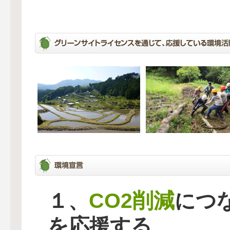
CO2削減
１、
につ
を応援する