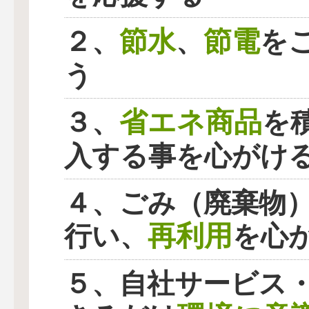
節水
節電
２、
、
を
う
省エネ商品
３、
を
入する事を心がけ
４、ごみ（廃棄物
再利用
行い、
を心
５、自社サービス