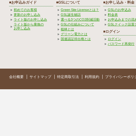
■お申込みガイド
■GSLについて
■お申し込み・料金
初めてのお客様
Green Site Licenseとは？
GSLのお申込み
更新のお申し込み
GSL誕生秘話
料金表
ライト版のお申し込み
選べる3つのCO2削減活動
お申込みまでの流
ライト版から乗換の
GSLの仕組みについて
GSLクイック設置
お申し込み
植林とは
■ログイン
グリーン電力とは
国連認証排出権とは
ログイン
パスワード再発行
会社概要
サイトマップ
特定商取引法
利用規約
プライバシーポリ