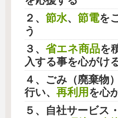
を応援する
節水
節電
２、
、
を
う
省エネ商品
３、
を
入する事を心がけ
４、ごみ（廃棄物
再利用
行い、
を心
５、自社サービス