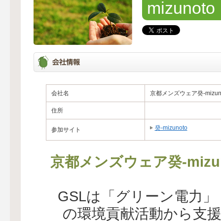
mizunoto
会社名
京都メンズウェア癸-mizuno
住所
癸-mizunoto
参加サイト
京都メンズウェア癸-miz
GSLは「グリーン電力
の環境貢献活動から支