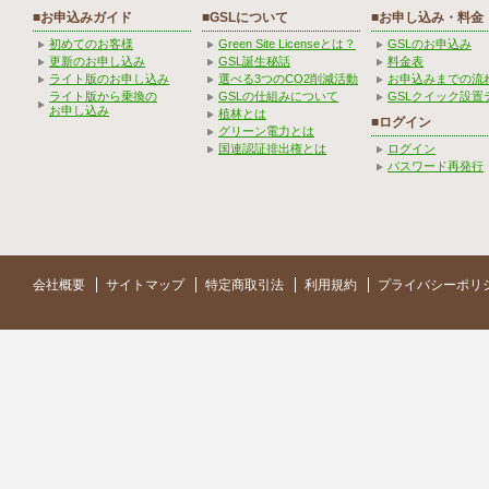
■お申込みガイド
■GSLについて
■お申し込み・料金
初めてのお客様
Green Site Licenseとは？
GSLのお申込み
更新のお申し込み
GSL誕生秘話
料金表
ライト版のお申し込み
選べる3つのCO2削減活動
お申込みまでの流
ライト版から乗換の
GSLの仕組みについて
GSLクイック設置
お申し込み
植林とは
■ログイン
グリーン電力とは
国連認証排出権とは
ログイン
パスワード再発行
会社概要
サイトマップ
特定商取引法
利用規約
プライバシーポリ