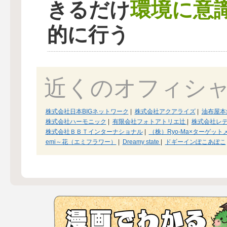
環境に意
きるだけ
的に行う
近くのオフィシ
株式会社日本BIGネットワーク
|
株式会社アクアライズ
|
油布屋本
株式会社ハーモニック
|
有限会社フォトアトリエ辻
|
株式会社レ
株式会社ＢＢＴインターナショナル
|
（株）Ryo-Ma×ターゲット
emi～花（エミフラワー）
|
Dreamy state
|
ドギーインぽこあぽこ