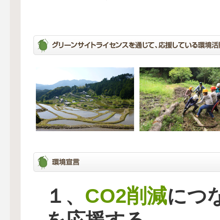
CO2削減
１、
につ