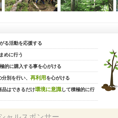
がる活動を応援する
まめに行う
極的に購入する事を心がける
再利用
の分別を行い、
を心がける
環境に意識
商品はできるだけ
して積極的に行
シャルスポンサー