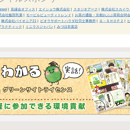
Jewel
|
良縁会オフィス
|
エイショウ株式会社
|
スタジオアーク
|
株式会社スカイウ
式会社飯田乳業
|
モービルビューティトレンド
|
お茶の通販・京都おぶぶ茶苑合同
株式会社パイオニア21
|
ビオラサポートハラダ社労士事務所
|
Ｇ－ＳＨＯＰ２
|
ヒ
プラクティック
|
ミニラスジャパン
|
みづほ衣裳店