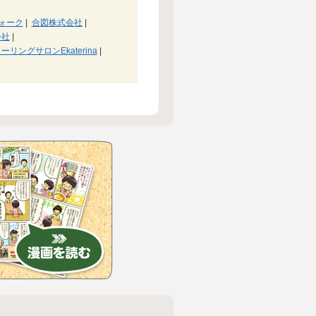
ォーク
|
合図株式会社
|
会社
|
ーリングサロンEkaterina
|