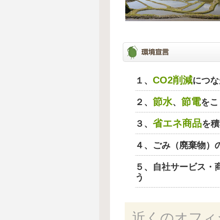
CO2削減
１、
につな
節水
節電
２、
、
をこ
省エネ商品
３、
を積
４、ごみ（廃棄物）
５、自社サービス・
う
近くのオフィ