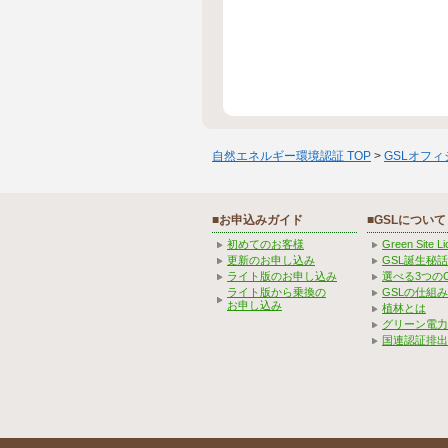
自然エネルギー環境認証 TOP
>
GSLオフ
■お申込みガイド
■GSLについて
初めてのお客様
Green Site 
更新のお申し込み
GSL誕生秘話
ライト版のお申し込み
選べる3つの
ライト版から乗換の
GSLの仕組
お申し込み
植林とは
グリーン電力
国連認証排出