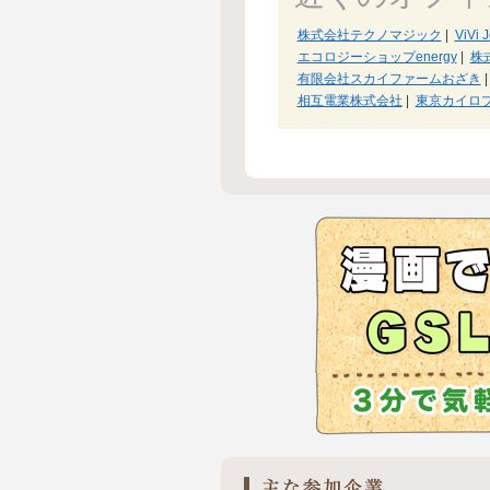
株式会社テクノマジック
|
ViVi 
エコロジーショップenergy
|
株
有限会社スカイファームおざき
|
相互電業株式会社
|
東京カイロ