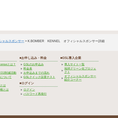
ィシャルスポンサー
> K.BOMBER KENNEL オフィシャルスポンサー詳細
■お申し込み・料金
■GSL導入企業
Licenseとは？
GSLのお申込み
導入サイト一覧
料金表
地球グリーン化プロジェ
クト
CO2削減活動
お申込みまでの流れ
オフィシャルスポンサー
みについて
GSLクイック設置テスト
紹介コーナー
■ログイン
とは
権とは
ログイン
パスワード再発行