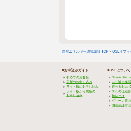
自然エネルギー環境認証 TOP
>
GSLオフ
■お申込みガイド
■GSLについて
初めてのお客様
Green Site 
更新のお申し込み
GSL誕生秘話
ライト版のお申し込み
選べる3つの
ライト版から乗換の
GSLの仕組
お申し込み
植林とは
グリーン電力
国連認証排出