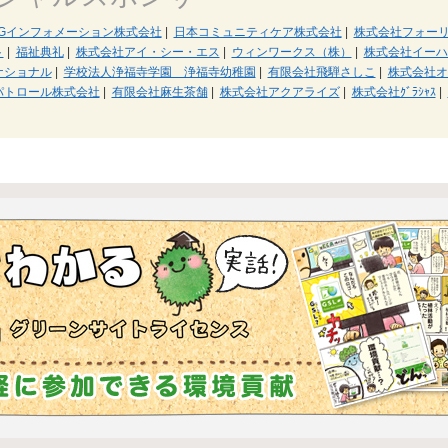
SGインフォメーション株式会社
|
日本コミュニティケア株式会社
|
株式会社フォー
ト
|
福祉典礼
|
株式会社アイ・シー・エス
|
ウィンワークス（株）
|
株式会社イーハ
ナショナル
|
学校法人浄福寺学園 浄福寺幼稚園
|
有限会社飛騨さしこ
|
株式会社オ
パトロール株式会社
|
有限会社麻生茶舗
|
株式会社アクアライズ
|
株式会社ｸﾞﾗｼｬｽ
|