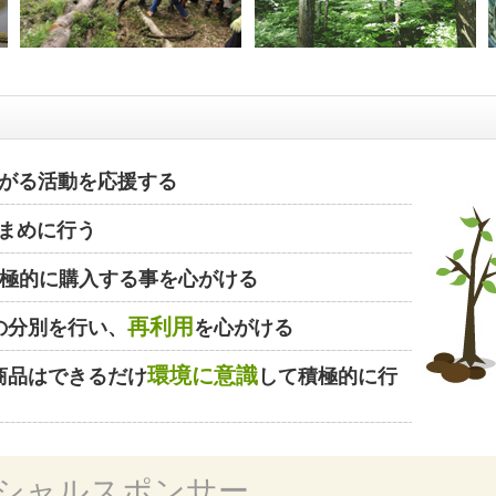
がる活動を応援する
まめに行う
極的に購入する事を心がける
再利用
の分別を行い、
を心がける
環境に意識
商品はできるだけ
して積極的に行
シャルスポンサー