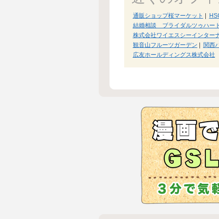
通販ショップ桜マーケット
|
H
結婚相談 ブライダルツゥハー
株式会社ワイエスシーインター
観音山フルーツガーデン
|
関西
広友ホールディングス株式会社