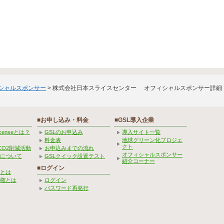
ィシャルスポンサー
> 株式会社日本スライスセンター オフィシャルスポンサー詳細
■お申し込み・料金
■GSL導入企業
Licenseとは？
GSLのお申込み
導入サイト一覧
料金表
地球グリーン化プロジェ
クト
CO2削減活動
お申込みまでの流れ
オフィシャルスポンサー
みについて
GSLクイック設置テスト
紹介コーナー
■ログイン
とは
権とは
ログイン
パスワード再発行