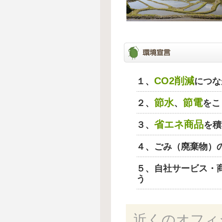
CO2削減
１、
につな
節水
節電
２、
、
をこ
省エネ商品
３、
を積
４、ごみ（廃棄物）
５、自社サービス・
う
近くのオフィ