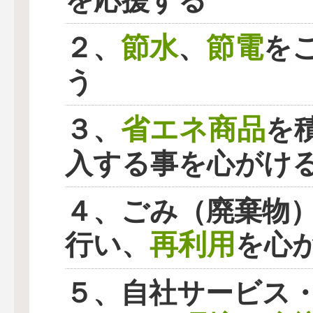
を応援する
節水
節電
２、
、
を
う
省エネ商品
３、
を
入する事を心がけ
４、ごみ（廃棄物
再利用
行い、
を心
５、自社サービス