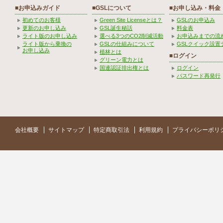
■お申込みガイド
■GSLについて
■お申し込み・料金
初めてのお客様
Green Site Licenseとは？
GSLのお申込み
更新のお申し込み
GSL誕生秘話
料金表
ライト版のお申し込み
選べる3つのCO2削減活動
お申込みまでの流
ライト版から乗換の
GSLの仕組みについて
GSLクイック設置
お申し込み
植林とは
■ログイン
グリーン電力とは
国連認証排出権とは
ログイン
パスワード再発行
会社概要
サイトマップ
特定商取引法
利用規約
プライバシーポリ