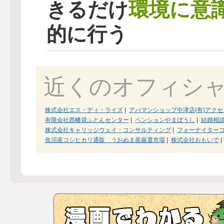
環境に意
きるだけ
的に行う
近くのオフィシ
株式会社エス・ディ・ライズ
|
アパマンショップ中津店(有)アク
有限会社西幡貸ふとんセンター
|
ペンションやまぼうし
|
結婚相
株式会社キャリッジウェイ・コンサルティング
|
フォーナイター
魚沼産コシヒカリ通販 うおぬま産厳選市場
|
株式会社おもいで
|