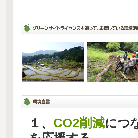
CO2削減
１、
につ