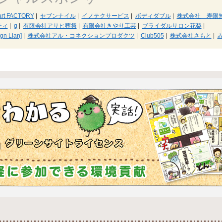
-art FACTORY
|
セブンナイル
|
イノテクサービス
|
ボディダブル
|
株式会社 寿限
ティ
|
g
|
有限会社アサヒ葬祭
|
有限会社きやり工芸
|
ブライダルサロン花梨
|
 Lian]
|
株式会社アル・コネクションプロダクツ
|
Club505
|
株式会社さもと
|