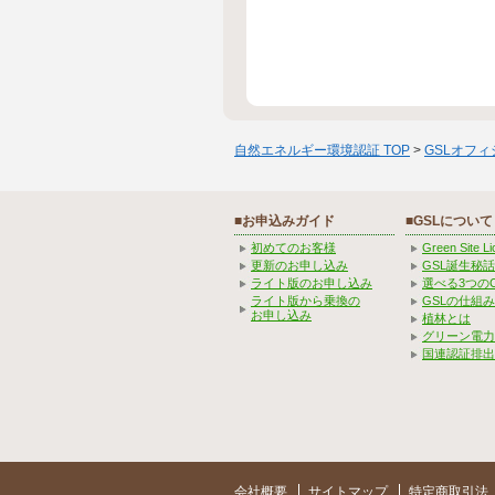
自然エネルギー環境認証 TOP
>
GSLオフ
■お申込みガイド
■GSLについて
初めてのお客様
Green Site 
更新のお申し込み
GSL誕生秘話
ライト版のお申し込み
選べる3つの
ライト版から乗換の
GSLの仕組
お申し込み
植林とは
グリーン電力
国連認証排出
会社概要
サイトマップ
特定商取引法