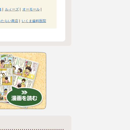
無
|
ルィーズ
|
オーモール
|
みたらい商店
|
いくま歯科医院