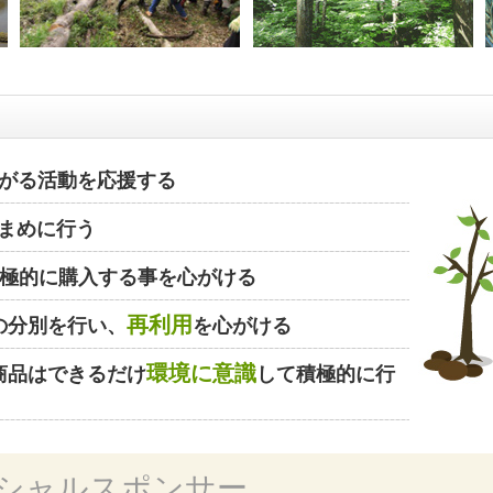
がる活動を応援する
まめに行う
極的に購入する事を心がける
再利用
の分別を行い、
を心がける
環境に意識
商品はできるだけ
して積極的に行
シャルスポンサー