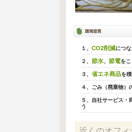
CO2削減
１、
につな
節水
節電
２、
、
をこ
省エネ商品
３、
を積
４、ごみ（廃棄物）
５、自社サービス・
う
近くのオフィ