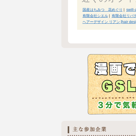
国産はちみつ 花めぐり
|
swill
有限会社シエル
|
有限会社リバ
ヘアーデザイン リアン [hair design