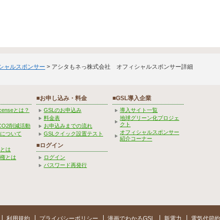
ィシャルスポンサー
> アシタもネっ株式会社 オフィシャルスポンサー詳細
■お申し込み・料金
■GSL導入企業
Licenseとは？
GSLのお申込み
導入サイト一覧
料金表
地球グリーン化プロジェ
クト
CO2削減活動
お申込みまでの流れ
オフィシャルスポンサー
みについて
GSLクイック設置テスト
紹介コーナー
■ログイン
とは
権とは
ログイン
パスワード再発行
利用規約
プライバシーポリシー
漫画でわかるGSL
新電力
電気代節