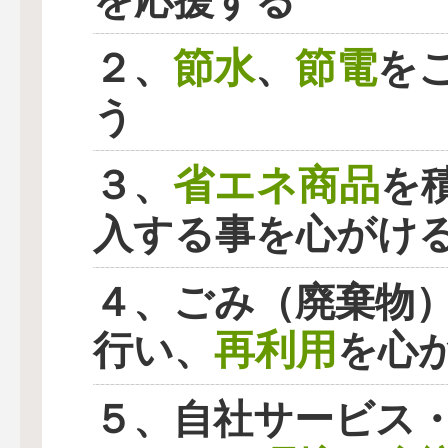
を応援する
節水
節電
２、
、
を
う
省エネ商品
３、
を
入する事を心がけ
４、ごみ（廃棄物
再利用
行い、
を心
５、自社サービス