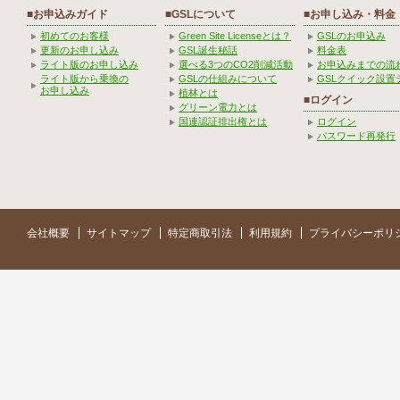
■お申込みガイド
■GSLについて
■お申し込み・料金
初めてのお客様
Green Site Licenseとは？
GSLのお申込み
更新のお申し込み
GSL誕生秘話
料金表
ライト版のお申し込み
選べる3つのCO2削減活動
お申込みまでの流
ライト版から乗換の
GSLの仕組みについて
GSLクイック設置
お申し込み
植林とは
■ログイン
グリーン電力とは
国連認証排出権とは
ログイン
パスワード再発行
会社概要
サイトマップ
特定商取引法
利用規約
プライバシーポリ