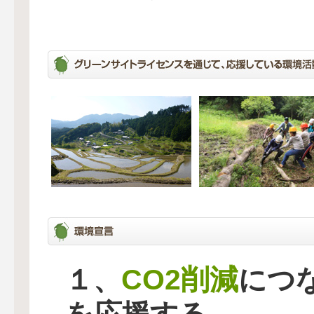
CO2削減
１、
につ