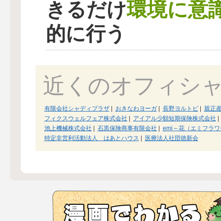
環境に意
きるだけ
的に行う
近くのオフィシ
有限会社シャディプラザ
|
おきなわヨーガ
|
長野ヨルトビ
|
親正
フィクスウェルフェア株式会社
|
アイアル少額短期保険株式会社
|
池上機械株式会社
|
石黒保険商事有限会社
|
emi～花（エミフラワ
特定非営利活動法人 はあとハウス
|
医療法人社団徳新会