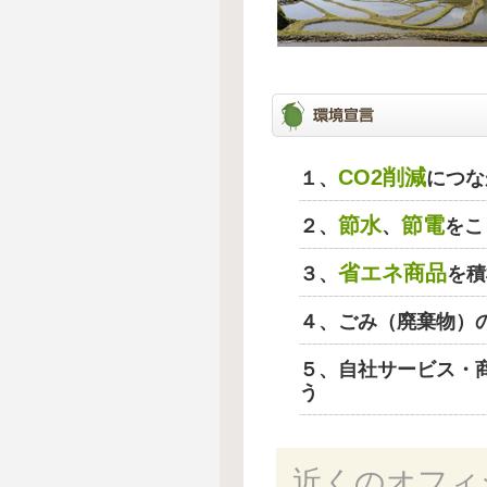
CO2削減
１、
につな
節水
節電
２、
、
をこ
省エネ商品
３、
を積
４、ごみ（廃棄物）
５、自社サービス・
う
近くのオフィ