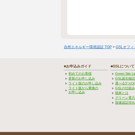
自然エネルギー環境認証 TOP
>
GSLオフ
■お申込みガイド
■GSLについて
初めてのお客様
Green Site 
更新のお申し込み
GSL誕生秘話
ライト版のお申し込み
選べる3つの
ライト版から乗換の
GSLの仕組
お申し込み
植林とは
グリーン電力
国連認証排出