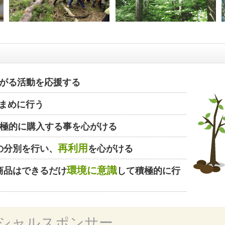
がる活動を応援する
まめに行う
極的に購入する事を心がける
再利用
の分別を行い、
を心がける
環境に意識
商品はできるだけ
して積極的に行
シャルスポンサー