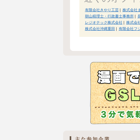
有限会社きやり工芸
|
株式会社
朝山税理士・行政書士事務所
|
レジオテック株式会社
|
株式会
株式会社沖縄重田
|
有限会社フ