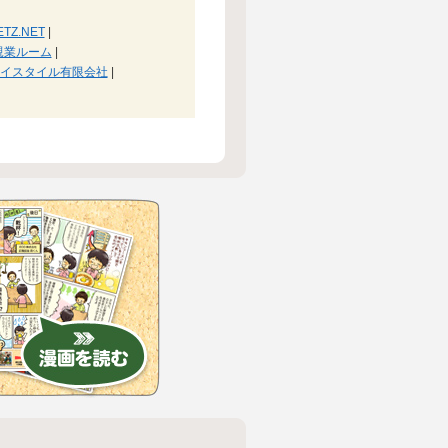
TZ.NET
|
親業ルーム
|
イスタイル有限会社
|