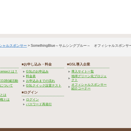
ィシャルスポンサー
> SomethingBlue～サムシングブルー～ オフィシャルスポンサ
■お申し込み・料金
■GSL導入企業
Licenseとは？
GSLのお申込み
導入サイト一覧
料金表
地球グリーン化プロジェ
クト
CO2削減活動
お申込みまでの流れ
オフィシャルスポンサー
みについて
GSLクイック設置テスト
紹介コーナー
■ログイン
とは
権とは
ログイン
パスワード再発行