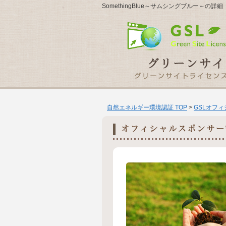
SomethingBlue～サムシングブルー～の詳細
自然エネルギー環境認証 TOP
>
GSLオフ