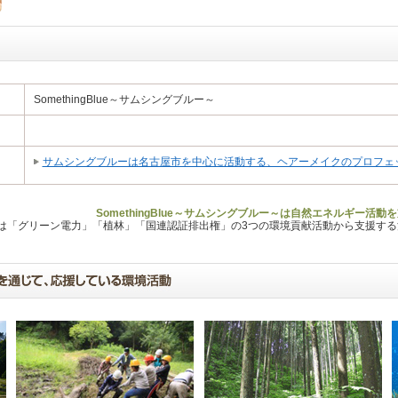
SomethingBlue～サムシングブルー～
サムシングブルーは名古屋市を中心に活動する、ヘアーメイクのプロフェ
SomethingBlue～サムシングブルー～は自然エネルギー活
Lは「グリーン電力」「植林」「国連認証排出権」の3つの環境貢献活動から支援す