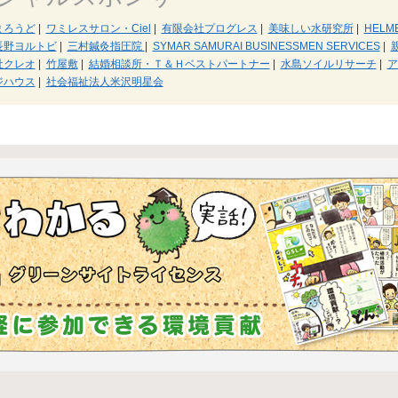
まろうど
|
ワミレスサロン・Ciel
|
有限会社プログレス
|
美味しい水研究所
|
HELME
長野ヨルトビ
|
三村鍼灸指圧院
|
SYMAR SAMURAI BUSINESSMEN SERVICES
|
社クレオ
|
竹屋敷
|
結婚相談所・Ｔ＆Ｈベストパートナー
|
水島ソイルリサーチ
|
ア
ジハウス
|
社会福祉法人米沢明星会