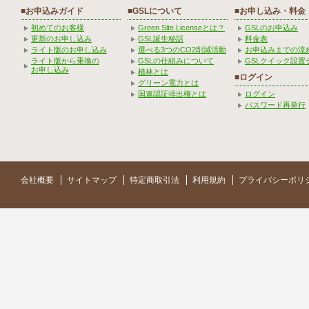
■お申込みガイド
■GSLについて
■お申し込み・料金
初めてのお客様
Green Site Licenseとは？
GSLのお申込み
更新のお申し込み
GSL誕生秘話
料金表
ライト版のお申し込み
選べる3つのCO2削減活動
お申込みまでの流
ライト版から乗換の
GSLの仕組みについて
GSLクイック設置
お申し込み
植林とは
■ログイン
グリーン電力とは
国連認証排出権とは
ログイン
パスワード再発行
会社概要
サイトマップ
特定商取引法
利用規約
プライバシーポリ