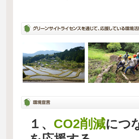
CO2削減
１、
につ