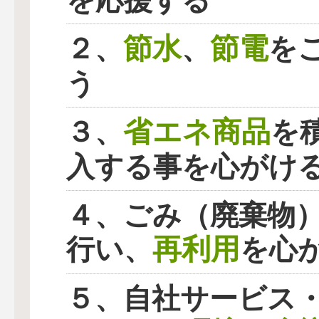
を応援する
節水
節電
２、
、
を
う
省エネ商品
３、
を
入する事を心がけ
４、ごみ（廃棄物
再利用
行い、
を心
５、自社サービス