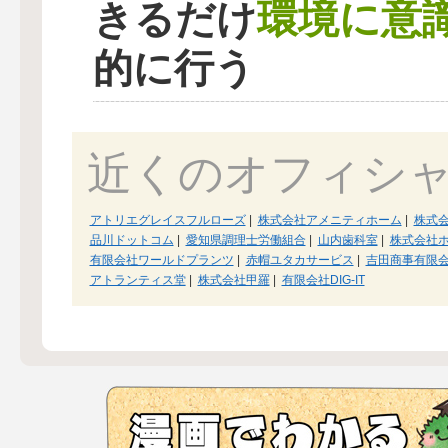
環境に意
きるだけ
的に行う
近くのオフィシ
アトリエグレイスフルローズ
|
株式会社アメニティホーム
|
株式
品川ドットコム
|
愛知県調理士労働組合
|
山内歯科室
|
株式会社
有限会社ワールドプランツ
|
赤帽ユタカサービス
|
吉田商事有限
アトランティス堂
|
株式会社甲羅
|
有限会社DIG-IT