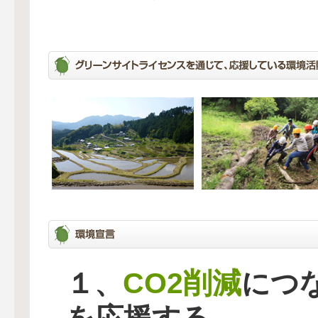
CO2削減
１、
につ