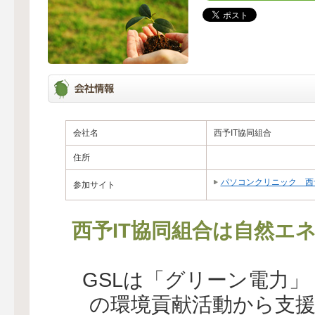
会社名
西予IT協同組合
住所
パソコンクリニック 西
参加サイト
西予IT協同組合は自然エ
GSLは「グリーン電力
の環境貢献活動から支