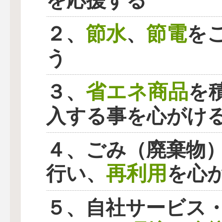
を応援する
節水
節電
２、
、
を
う
省エネ商品
３、
を
入する事を心がけ
４、ごみ（廃棄物
再利用
行い、
を心
５、自社サービス