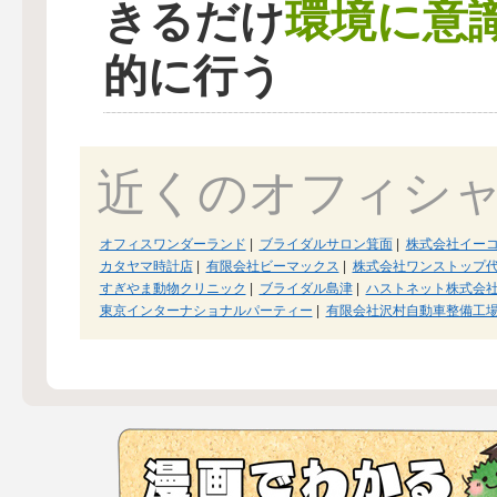
環境に意
きるだけ
的に行う
近くのオフィシ
オフィスワンダーランド
|
ブライダルサロン箕面
|
株式会社イー
カタヤマ時計店
|
有限会社ビーマックス
|
株式会社ワンストップ
すぎやま動物クリニック
|
ブライダル島津
|
ハストネット株式会
東京インターナショナルパーティー
|
有限会社沢村自動車整備工