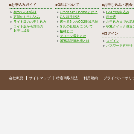
■お申込みガイド
■GSLについて
■お申し込み・料金
初めてのお客様
Green Site Licenseとは？
GSLのお申込み
更新のお申し込み
GSL誕生秘話
料金表
ライト版のお申し込み
選べる3つのCO2削減活動
お申込みまでの流
ライト版から乗換の
GSLの仕組みについて
GSLクイック設置
お申し込み
植林とは
■ログイン
グリーン電力とは
国連認証排出権とは
ログイン
パスワード再発行
会社概要
サイトマップ
特定商取引法
利用規約
プライバシーポリ