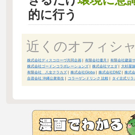
的に行う
近くのオフィシ
株式会社ディスコローヴ共同企画
|
有限会社優月
|
有限会社建築
株式会社ゴードンコラボレーションズ
|
株式会社マエダ
|
大杉屋
有限会社 八女クラカズ
|
株式会社Globa
|
株式会社DMZ
|
株式
合資会社 沖縄公衆衛生
|
コラーゲンドリンク 比較
|
タイ古式リラ