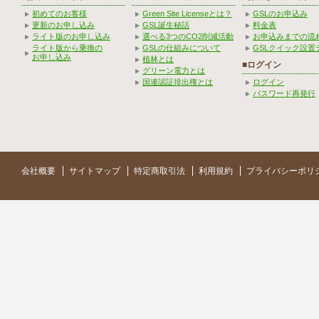
初めてのお客様
Green Site Licenseとは？
GSLのお申込み
更新のお申し込み
GSL誕生秘話
料金表
ライト版のお申し込み
選べる3つのCO2削減活動
お申込みまでの流
ライト版から乗換の
GSLの仕組みについて
GSLクイック設置
お申し込み
植林とは
■ログイン
グリーン電力とは
国連認証排出権とは
ログイン
パスワード再発行
会社概要
サイトマップ
特定商取引法
利用規約
プライバシーポリ