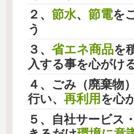
節水
節電
２、
、
を
う
省エネ商品
３、
を
入する事を心がけ
４、ごみ（廃棄物
再利用
行い、
を心
５、自社サービス
環境に意
きるだけ