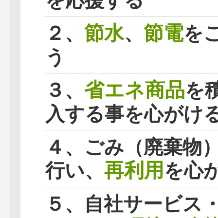
を応援する
節水
節電
２、
、
を
う
省エネ商品
３、
を
入する事を心がけ
４、ごみ（廃棄物
再利用
行い、
を心
５、自社サービス