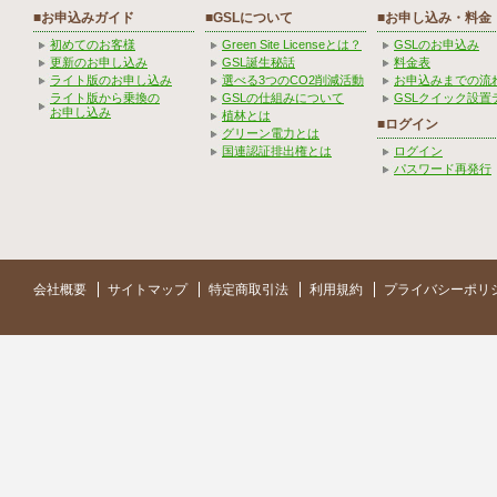
■お申込みガイド
■GSLについて
■お申し込み・料金
初めてのお客様
Green Site Licenseとは？
GSLのお申込み
更新のお申し込み
GSL誕生秘話
料金表
ライト版のお申し込み
選べる3つのCO2削減活動
お申込みまでの流
ライト版から乗換の
GSLの仕組みについて
GSLクイック設置
お申し込み
植林とは
■ログイン
グリーン電力とは
国連認証排出権とは
ログイン
パスワード再発行
会社概要
サイトマップ
特定商取引法
利用規約
プライバシーポリ