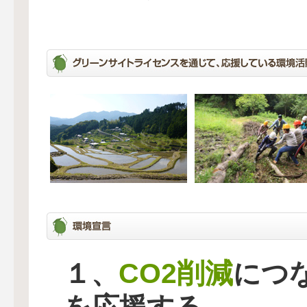
CO2削減
１、
につ