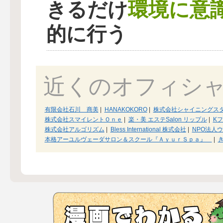
環境に意
きるだけ
的に行う
近くのオフィシ
有限会社石川 商美
|
HANAKOKORO
|
株式会社シャイニングス
株式会社スマイレントＯｎｅ
|
楽・美 エステSalon リップル
|
K
株式会社アルゴリズム
|
Bless International 株式会社
|
NPO法人
本格アーユルヴェーダサロン＆スクール『ＡｙｕｒＳｐａ』
|