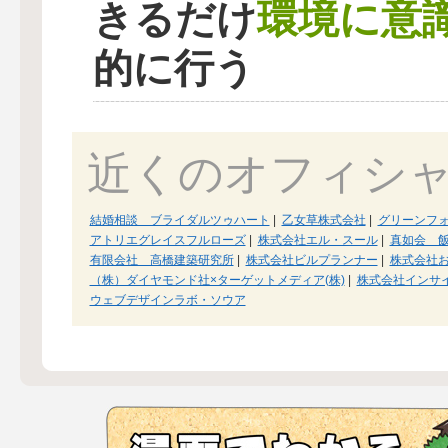
環境に意
きるだけ
的に行う
近くのオフィシ
結婚相談 ブライダルツゥハート
|
乙女草株式会社
|
グリーンフ
アトリエグレイスフルローズ
|
株式会社エル・スール
|
真如会 
有限会社 高橋建築研究所
|
株式会社ビルプランナー
|
株式会社
（株）ダイヤモンド社×ターゲットメディア(株)
|
株式会社インサ
ウェブデザインラボ・ソウア