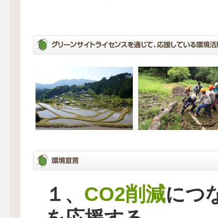
CO2削減
１、
につ