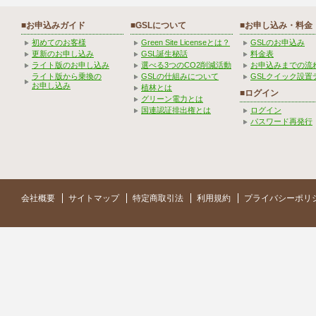
■お申込みガイド
■GSLについて
■お申し込み・料金
初めてのお客様
Green Site Licenseとは？
GSLのお申込み
更新のお申し込み
GSL誕生秘話
料金表
ライト版のお申し込み
選べる3つのCO2削減活動
お申込みまでの流
ライト版から乗換の
GSLの仕組みについて
GSLクイック設置
お申し込み
植林とは
■ログイン
グリーン電力とは
国連認証排出権とは
ログイン
パスワード再発行
会社概要
サイトマップ
特定商取引法
利用規約
プライバシーポリ