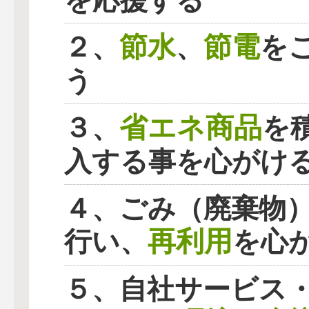
を応援する
節水
節電
２、
、
を
う
省エネ商品
３、
を
入する事を心がけ
４、ごみ（廃棄物
再利用
行い、
を心
５、自社サービス