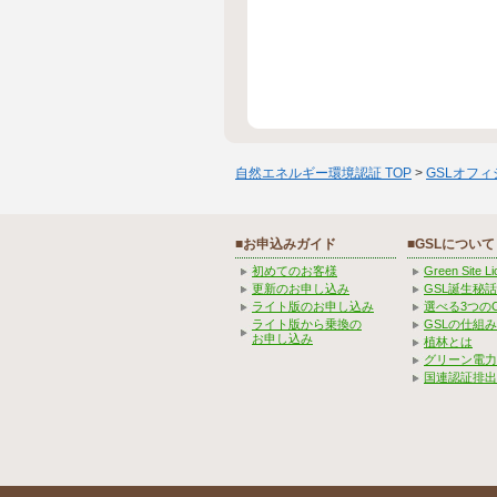
自然エネルギー環境認証 TOP
>
GSLオフ
■お申込みガイド
■GSLについて
初めてのお客様
Green Site 
更新のお申し込み
GSL誕生秘話
ライト版のお申し込み
選べる3つの
ライト版から乗換の
GSLの仕組
お申し込み
植林とは
グリーン電力
国連認証排出