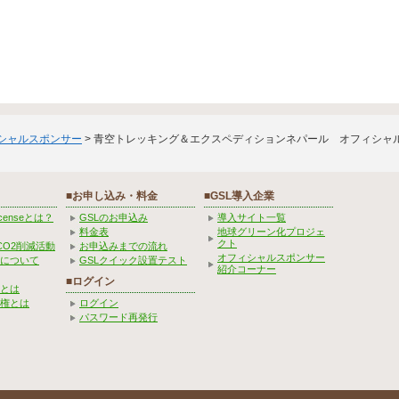
ィシャルスポンサー
> 青空トレッキング＆エクスペディションネパール オフィシャ
■お申し込み・料金
■GSL導入企業
Licenseとは？
GSLのお申込み
導入サイト一覧
料金表
地球グリーン化プロジェ
クト
CO2削減活動
お申込みまでの流れ
オフィシャルスポンサー
みについて
GSLクイック設置テスト
紹介コーナー
■ログイン
とは
権とは
ログイン
パスワード再発行