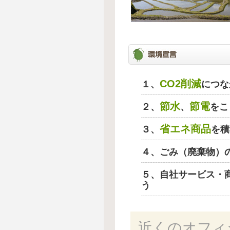
CO2削減
１、
につな
節水
節電
２、
、
をこ
省エネ商品
３、
を積
４、ごみ（廃棄物）
５、自社サービス・
う
近くのオフィ