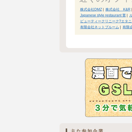
株式会社DMZ
|
株式会社 K&R
Japanese style restaurant 寛
|
ビューティークリニーク?エタニ
有限会社ネットブルーム
|
有限