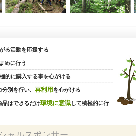
がる活動を応援する
まめに行う
極的に購入する事を心がける
再利用
の分別を行い、
を心がける
環境に意識
商品はできるだけ
して積極的に行
シャルスポンサー