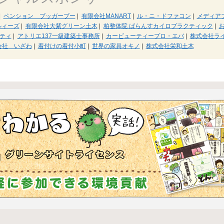
|
ペンション ブッガーブー
|
有限会社MANART
|
ル・ニ・ドファコン
|
メディア
ルィーズ
|
有限会社大紫グリーン土木
|
柏整体院 ばらんすカイロプラクティック
|
ティ
|
アトリエ137一級建築士事務所
|
カービューティープロ・エバ
|
株式会社ラ
会社 いざわ
|
着付けの着付小町
|
世界の家具オキノ
|
株式会社栄和土木