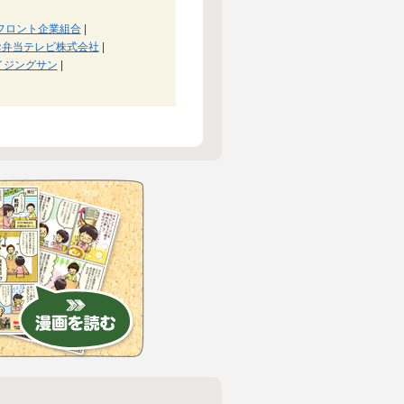
フロント企業組合
|
お弁当テレビ株式会社
|
イジングサン
|