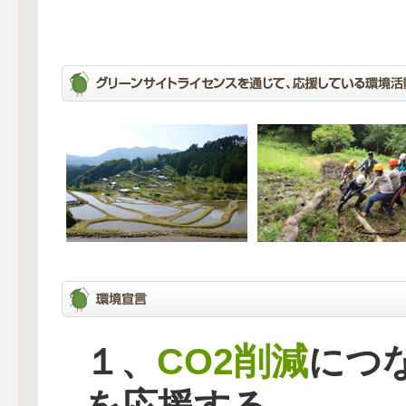
CO2削減
１、
につ