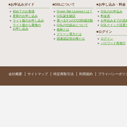
■お申込みガイド
■GSLについて
■お申し込み・料金
初めてのお客様
Green Site Licenseとは？
GSLのお申込み
更新のお申し込み
GSL誕生秘話
料金表
ライト版のお申し込み
選べる3つのCO2削減活動
お申込みまでの流
ライト版から乗換の
GSLの仕組みについて
GSLクイック設置
お申し込み
植林とは
■ログイン
グリーン電力とは
国連認証排出権とは
ログイン
パスワード再発行
会社概要
サイトマップ
特定商取引法
利用規約
プライバシーポリ