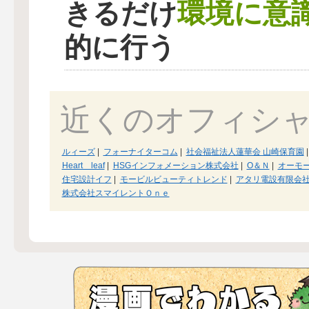
環境に意
きるだけ
的に行う
近くのオフィシ
ルィーズ
|
フォーナイターコム
|
社会福祉法人蓮華会 山崎保育園
|
Heart leaf
|
HSGインフォメーション株式会社
|
O＆Ｎ
|
オーモ
住宅設計イフ
|
モービルビューティトレンド
|
アタリ電設有限会
株式会社スマイレントＯｎｅ