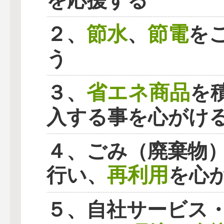
を応援する
節水
節電
２、
、
を
う
省エネ商品
３、
を
入する事を心がけ
４、ごみ（廃棄物
再利用
行い、
を心
５、自社サービス