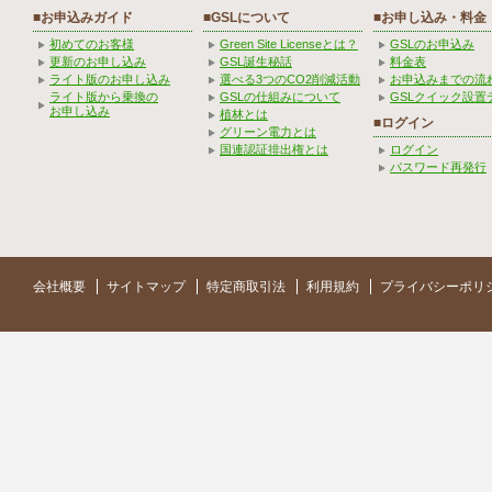
■お申込みガイド
■GSLについて
■お申し込み・料金
初めてのお客様
Green Site Licenseとは？
GSLのお申込み
更新のお申し込み
GSL誕生秘話
料金表
ライト版のお申し込み
選べる3つのCO2削減活動
お申込みまでの流
ライト版から乗換の
GSLの仕組みについて
GSLクイック設置
お申し込み
植林とは
■ログイン
グリーン電力とは
国連認証排出権とは
ログイン
パスワード再発行
会社概要
サイトマップ
特定商取引法
利用規約
プライバシーポリ