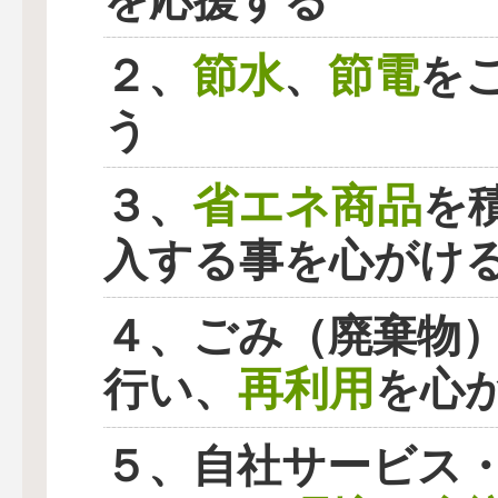
を応援する
節水
節電
２、
、
を
う
省エネ商品
３、
を
入する事を心がけ
４、ごみ（廃棄物
再利用
行い、
を心
５、自社サービス