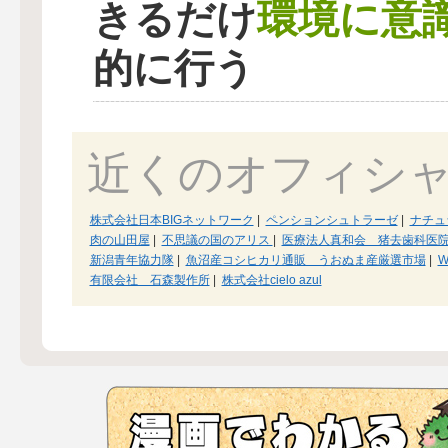
環境に意
きるだけ
的に行う
近くのオフィシ
株式会社日本BIGネットワーク
|
ペンションシュトラーゼ
|
ナチュ
肉の山田屋
|
不思議の国のアリス
|
医療法人真和会 猪去歯科医
新潟青年協力隊
|
魚沼産コシヒカリ通販 うおぬま産厳選市場
|
W
有限会社 石森製作所
|
株式会社cielo azul