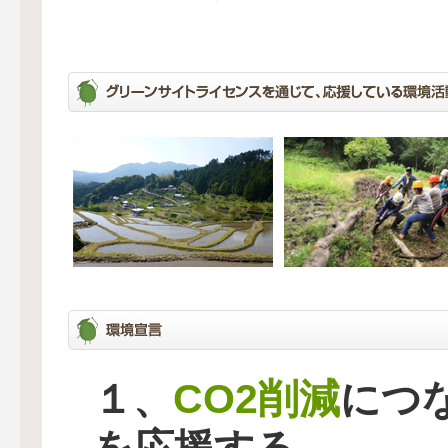
CO2削減
１、
につ