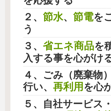
を応援する
節水
節電
２、
、
を
う
省エネ商品
３、
を
入する事を心がけ
４、ごみ（廃棄物
再利用
行い、
を心
５、自社サービス