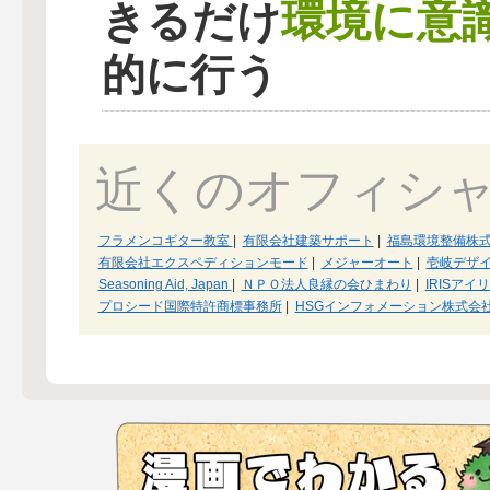
環境に意
きるだけ
的に行う
近くのオフィシ
フラメンコギター教室
|
有限会社建築サポート
|
福島環境整備株
有限会社エクスペディションモード
|
メジャーオート
|
壱岐デザ
Seasoning Aid, Japan
|
ＮＰＯ法人良縁の会ひまわり
|
IRISアイ
プロシード国際特許商標事務所
|
HSGインフォメーション株式会