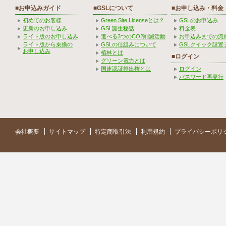
■お申込みガイド
■GSLについて
■お申し込み・料金
初めてのお客様
Green Site Licenseとは？
GSLのお申込み
更新のお申し込み
GSL誕生秘話
料金表
ライト版のお申し込み
選べる3つのCO2削減活動
お申込みまでの流
ライト版から乗換の
GSLの仕組みについて
GSLクイック設置
お申し込み
植林とは
■ログイン
グリーン電力とは
国連認証排出権とは
ログイン
パスワード再発行
会社概要
サイトマップ
特定商取引法
利用規約
プライバシーポリ