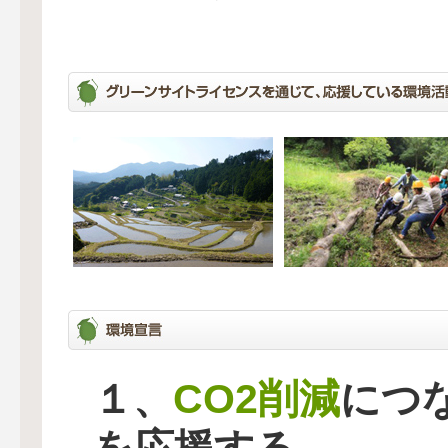
CO2削減
１、
につ