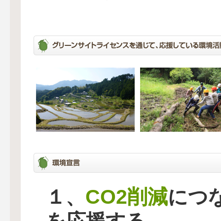
CO2削減
１、
につ