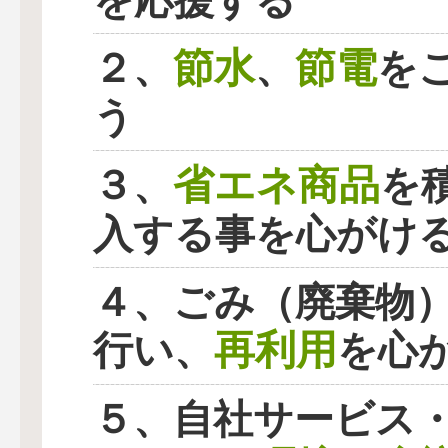
を応援する
節水
節電
２、
、
を
う
省エネ商品
３、
を
入する事を心がけ
４、ごみ（廃棄物
再利用
行い、
を心
５、自社サービス