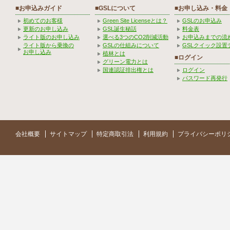
■お申込みガイド
■GSLについて
■お申し込み・料金
初めてのお客様
Green Site Licenseとは？
GSLのお申込み
更新のお申し込み
GSL誕生秘話
料金表
ライト版のお申し込み
選べる3つのCO2削減活動
お申込みまでの流
ライト版から乗換の
GSLの仕組みについて
GSLクイック設置
お申し込み
植林とは
■ログイン
グリーン電力とは
国連認証排出権とは
ログイン
パスワード再発行
会社概要
サイトマップ
特定商取引法
利用規約
プライバシーポリ