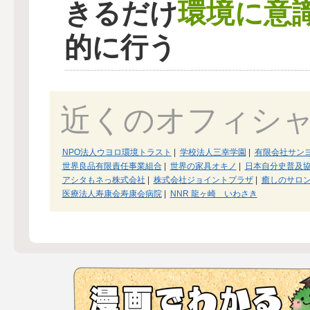
環境に意
きるだけ
的に行う
近くのオフィシ
NPO法人ウヨロ環境トラスト
|
学校法人三幸学園
|
有限会社サン
世界良品有限責任事業組合
|
世界の家具オキノ
|
日本自分史普及
アシタもネっ株式会社
|
株式会社ジョイントプラザ
|
癒しのサロ
医療法人寿康会寿康会病院
|
NNR 龍ヶ崎 いわさき