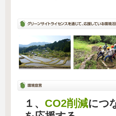
CO2削減
１、
につ