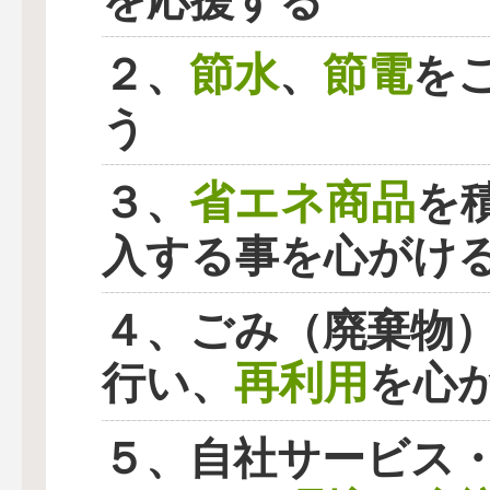
を応援する
節水
節電
２、
、
を
う
省エネ商品
３、
を
入する事を心がけ
４、ごみ（廃棄物
再利用
行い、
を心
５、自社サービス