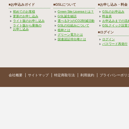
■お申込みガイド
■GSLについて
■お申し込み・料金
初めてのお客様
Green Site Licenseとは？
GSLのお申込み
更新のお申し込み
GSL誕生秘話
料金表
ライト版のお申し込み
選べる3つのCO2削減活動
お申込みまでの流
ライト版から乗換の
GSLの仕組みについて
GSLクイック設置
お申し込み
植林とは
■ログイン
グリーン電力とは
国連認証排出権とは
ログイン
パスワード再発行
会社概要
サイトマップ
特定商取引法
利用規約
プライバシーポリ