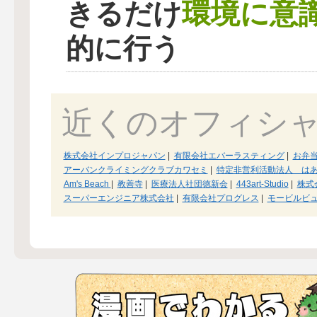
環境に意
きるだけ
的に行う
近くのオフィシ
株式会社インプロジャパン
|
有限会社エバーラスティング
|
お弁
アーバンクライミングクラブカワセミ
|
特定非営利活動法人 は
Am's Beach
|
教善寺
|
医療法人社団徳新会
|
443art-Studio
|
株式
スーパーエンジニア株式会社
|
有限会社プログレス
|
モービルビ