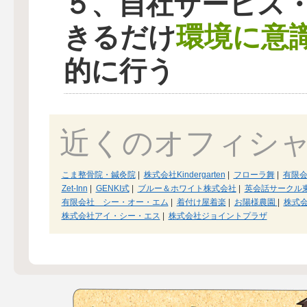
５、自社サービス
環境に意
きるだけ
的に行う
近くのオフィシ
こま整骨院・鍼灸院
|
株式会社Kindergarten
|
フローラ舞
|
有限
Zet-Inn
|
GENKI式
|
ブルー＆ホワイト株式会社
|
英会話サークル
有限会社 シー・オー・エム
|
着付け屋着楽
|
お陽様農園
|
株式会
株式会社アイ・シー・エス
|
株式会社ジョイントプラザ