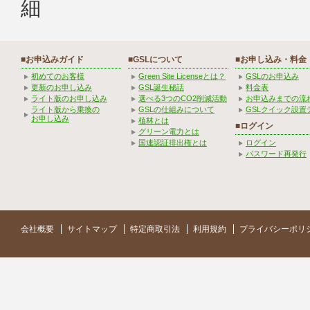
細
■お申込みガイド
■GSLについて
■お申し込み・料金
初めてのお客様
Green Site Licenseとは？
GSLのお申込み
更新のお申し込み
GSL誕生秘話
料金表
ライト版のお申し込み
選べる3つのCO2削減活動
お申込みまでの流
ライト版から乗換の
GSLの仕組みについて
GSLクイック設置
お申し込み
植林とは
■ログイン
グリーン電力とは
国連認証排出権とは
ログイン
パスワード再発行
会社概要
サイトマップ
特定商取引法
利用規約
プライバシーポリ