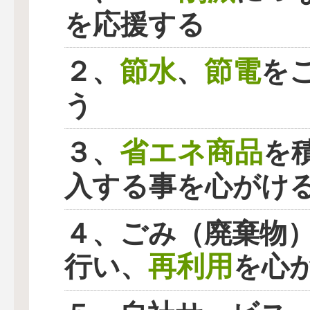
を応援する
節水
節電
２、
、
を
う
省エネ商品
３、
を
入する事を心がけ
４、ごみ（廃棄物
再利用
行い、
を心