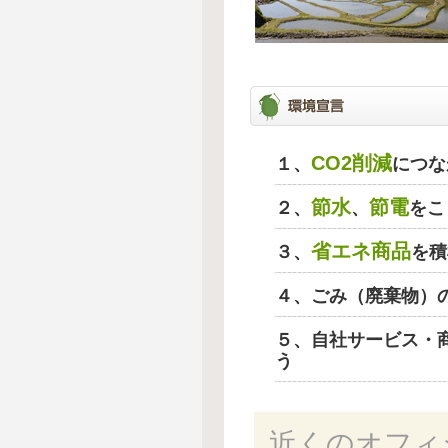
CO2削減
１、
につな
節水
節電
２、
、
をこ
省エネ商品
３、
を積
４、ごみ（廃棄物）
５、自社サービス・
う
近くのオフィ