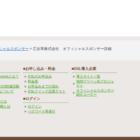
ィシャルスポンサー
> 乙女草株式会社 オフィシャルスポンサー詳細
■お申し込み・料金
■GSL導入企業
Licenseとは？
GSLのお申込み
導入サイト一覧
料金表
地球グリーン化プロジェ
クト
CO2削減活動
お申込みまでの流れ
オフィシャルスポンサー
みについて
GSLクイック設置テスト
紹介コーナー
■ログイン
とは
権とは
ログイン
パスワード再発行