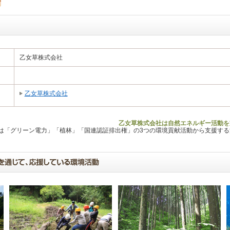
乙女草株式会社
乙女草株式会社
乙女草株式会社は自然エネルギー活動を
Lは「グリーン電力」「植林」「国連認証排出権」の3つの環境貢献活動から支援す