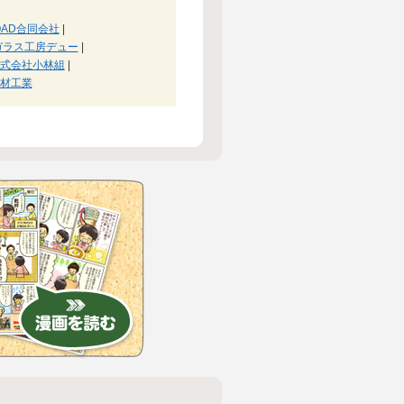
OAD合同会社
|
ガラス工房デュー
|
式会社小林組
|
材工業