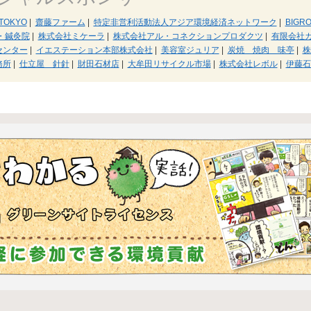
TOKYO
|
齋藤ファーム
|
特定非営利活動法人アジア環境経済ネットワーク
|
BIGR
・鍼灸院
|
株式会社ミケーラ
|
株式会社アル・コネクションプロダクツ
|
有限会社
センター
|
イエステーション本部株式会社
|
美容室ジュリア
|
炭焼 焼肉 味亭
|
株
務所
|
仕立屋 針針
|
財田石材店
|
大牟田リサイクル市場
|
株式会社レボル
|
伊藤石