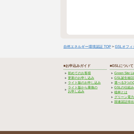
自然エネルギー環境認証 TOP
>
GSLオフ
■お申込みガイド
■GSLについて
初めてのお客様
Green Site 
更新のお申し込み
GSL誕生秘話
ライト版のお申し込み
選べる3つの
ライト版から乗換の
GSLの仕組
お申し込み
植林とは
グリーン電力
国連認証排出