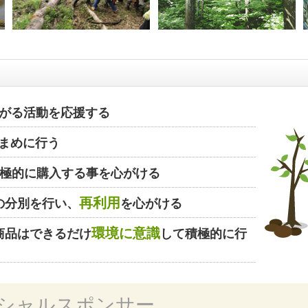
がる活動を応援する
まめに行う
極的に購入する事を心がける
再利用
の分別を行い、
を心がける
環境に意識
商品はできるだけ
して積極的に行
シャルスポンサー