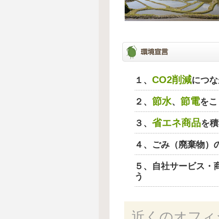
CO2削減
１、
につな
節水
節電
２、
、
をこ
省エネ商品
３、
を積
４、ごみ（廃棄物）
５、自社サービス・
う
近くのオフィ