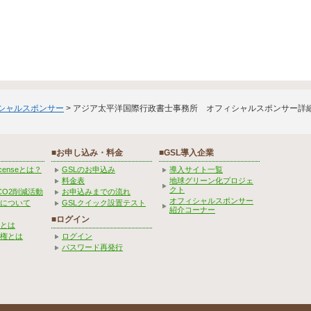
ィシャルスポンサー
> アジア太平洋国際行政書士事務所 オフィシャルスポンサー詳
■お申し込み・料金
■GSL導入企業
Licenseとは？
GSLのお申込み
導入サイト一覧
料金表
地球グリーン化プロジェ
クト
CO2削減活動
お申込みまでの流れ
オフィシャルスポンサー
みについて
GSLクイック設置テスト
紹介コーナー
■ログイン
とは
権とは
ログイン
パスワード再発行