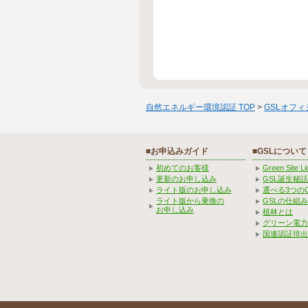
自然エネルギー環境認証 TOP
>
GSLオフ
■お申込みガイド
■GSLについて
初めてのお客様
Green Site 
更新のお申し込み
GSL誕生秘話
ライト版のお申し込み
選べる3つの
ライト版から乗換の
GSLの仕組
お申し込み
植林とは
グリーン電力
国連認証排出