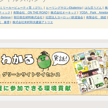
ミリーカービューティ昊（ゴウ）
|
ヒーリングサロンEkaterina
|
はな庄うどん
|
株
ティック
|
有限会社 ON THE ROAD
|
株式会社オーキッド
|
YOSA Park Ametor
elieve
|
朝日衛生材料株式会社
|
社団法人ヨーロッパ鉄道協会
|
有限会社 徳総
|
社 秦貴
|
株式会社米村和夫建築アトリエ