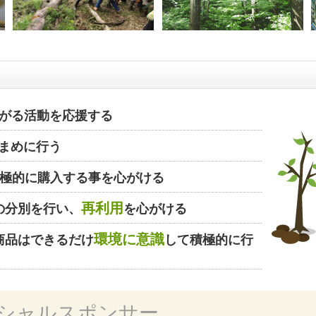
がる活動を応援する
まめに行う
極的に購入する事を心がける
再利用
の分別を行い、
を心がける
環境に意識
商品はできるだけ
して積極的に行
シャルスポンサー