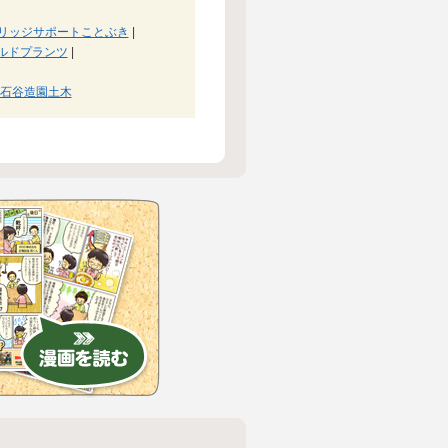
リッジサポートことぶき
|
ルドプランツ
|
石谷造園土木