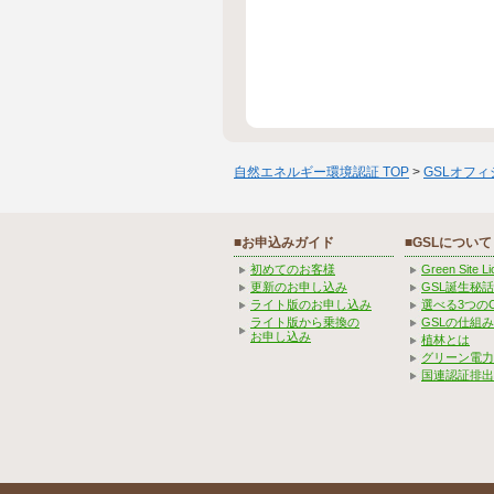
自然エネルギー環境認証 TOP
>
GSLオフ
■お申込みガイド
■GSLについて
初めてのお客様
Green Site 
更新のお申し込み
GSL誕生秘話
ライト版のお申し込み
選べる3つの
ライト版から乗換の
GSLの仕組
お申し込み
植林とは
グリーン電力
国連認証排出