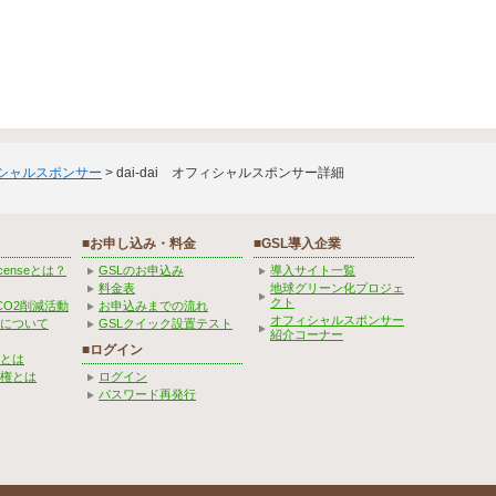
ィシャルスポンサー
> dai-dai オフィシャルスポンサー詳細
■お申し込み・料金
■GSL導入企業
Licenseとは？
GSLのお申込み
導入サイト一覧
料金表
地球グリーン化プロジェ
クト
CO2削減活動
お申込みまでの流れ
オフィシャルスポンサー
みについて
GSLクイック設置テスト
紹介コーナー
■ログイン
とは
権とは
ログイン
パスワード再発行