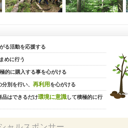
がる活動を応援する
まめに行う
極的に購入する事を心がける
再利用
の分別を行い、
を心がける
環境に意識
商品はできるだけ
して積極的に行
シャルスポンサー