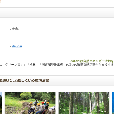
dai-dai
dai-dai
dai-daiは自然エネルギー活
Lは「グリーン電力」「植林」「国連認証排出権」の3つの環境貢献活動から支援す