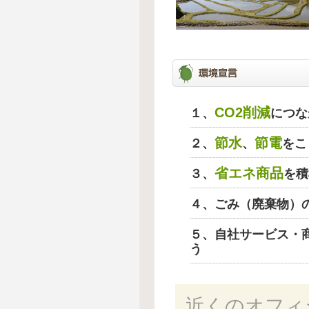
CO2削減
１、
につな
節水
節電
２、
、
をこ
省エネ商品
３、
を積
４、ごみ（廃棄物）
５、自社サービス・
う
近くのオフィ