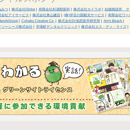
ねみつ
|
株式会社Globa
|
有限会社杉浦獣医科
|
株式会社カイラボ
|
結婚相談所 マ
限会社アイサービス
|
株式会社奥山建設
|
(株)伊豆の国観光サービス
|
有限会社ワー
tworkGroup
|
Cohaku Creative Co.
|
株式会社Dr池尻医学研究所
|
Am's Beach
|
リソーシーズ株式会社
|
市場町デンタルクリニック
|
株式会社エス・ディ・ライズ
|