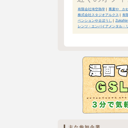
有限会社埼空熱学
|
蕎麦や か
株式会社スタジオアルクス
|
有
ペンションやまぼうし
|
ZukaNe
レンツ・エンバイアメンタル・