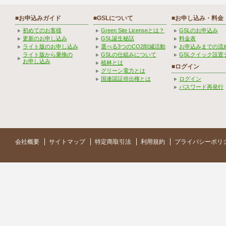
■お申込みガイド
■GSLについて
■お申し込み・料金
初めてのお客様
Green Site Licenseとは？
GSLのお申込み
更新のお申し込み
GSL誕生秘話
料金表
ライト版のお申し込み
選べる3つのCO2削減活動
お申込みまでの流
ライト版から乗換の
GSLの仕組みについて
GSLクイック設置
お申し込み
植林とは
■ログイン
グリーン電力とは
国連認証排出権とは
ログイン
パスワード再発行
会社概要
サイトマップ
特定商取引法
利用規約
プライバシーポリ