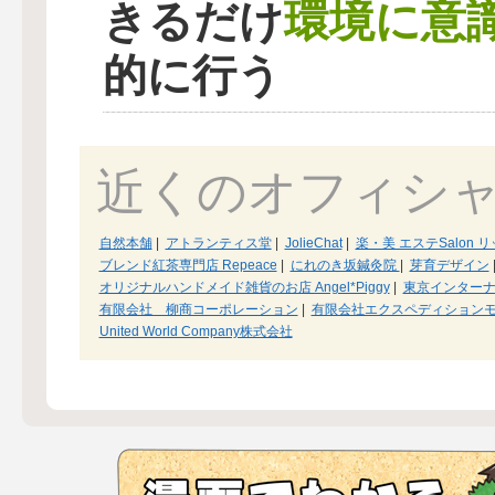
環境に意
きるだけ
的に行う
近くのオフィシ
自然本舗
|
アトランティス堂
|
JolieChat
|
楽・美 エステSalon 
ブレンド紅茶専門店 Repeace
|
にれのき坂鍼灸院
|
芽育デザイン
オリジナルハンドメイド雑貨のお店 Angel*Piggy
|
東京インター
有限会社 柳商コーポレーション
|
有限会社エクスペディション
United World Company株式会社