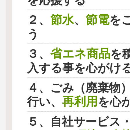
を応援する
節水
節電
２、
、
を
う
省エネ商品
３、
を
入する事を心がけ
４、ごみ（廃棄物
再利用
行い、
を心
５、自社サービス