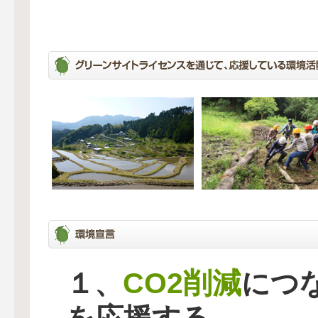
CO2削減
１、
につ