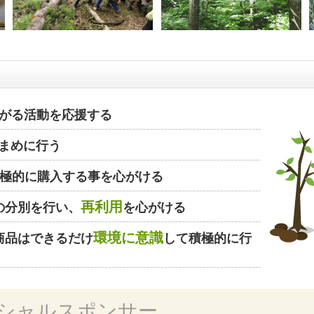
がる活動を応援する
まめに行う
極的に購入する事を心がける
再利用
の分別を行い、
を心がける
環境に意識
商品はできるだけ
して積極的に行
シャルスポンサー