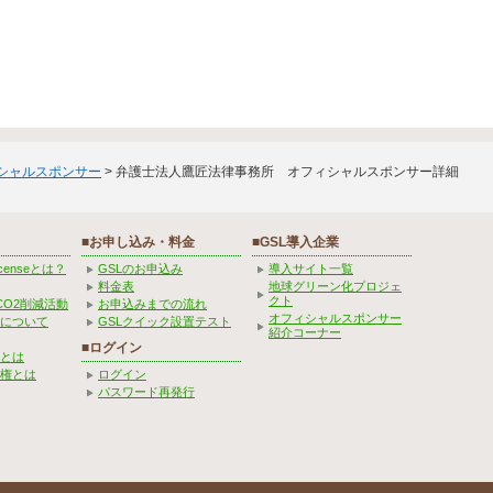
ィシャルスポンサー
> 弁護士法人鷹匠法律事務所 オフィシャルスポンサー詳細
■お申し込み・料金
■GSL導入企業
Licenseとは？
GSLのお申込み
導入サイト一覧
料金表
地球グリーン化プロジェ
クト
CO2削減活動
お申込みまでの流れ
オフィシャルスポンサー
みについて
GSLクイック設置テスト
紹介コーナー
■ログイン
とは
権とは
ログイン
パスワード再発行