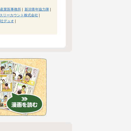
産業医事務所
|
新潟青年協力隊
|
スリーカウント株式会社
|
社デュオ
|