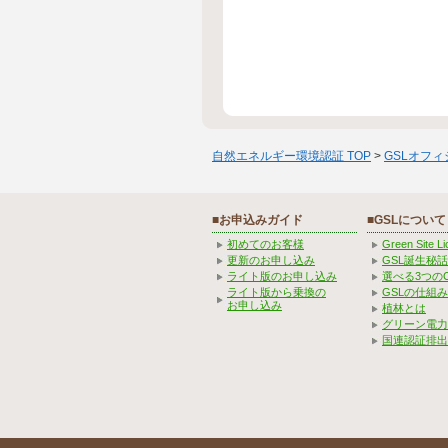
自然エネルギー環境認証 TOP
>
GSLオフ
■お申込みガイド
■GSLについて
初めてのお客様
Green Site 
更新のお申し込み
GSL誕生秘話
ライト版のお申し込み
選べる3つの
ライト版から乗換の
GSLの仕組
お申し込み
植林とは
グリーン電力
国連認証排出