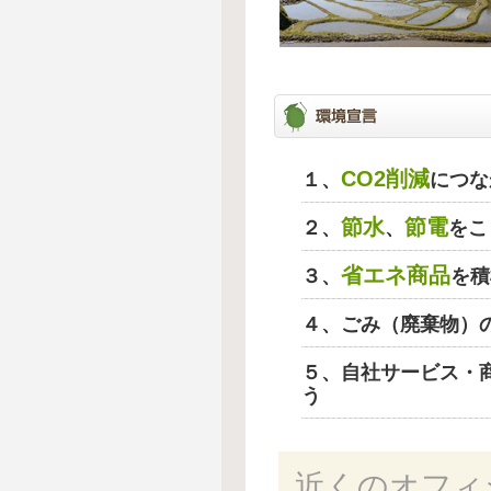
CO2削減
１、
につな
節水
節電
２、
、
をこ
省エネ商品
３、
を積
４、ごみ（廃棄物）
５、自社サービス・
う
近くのオフィ