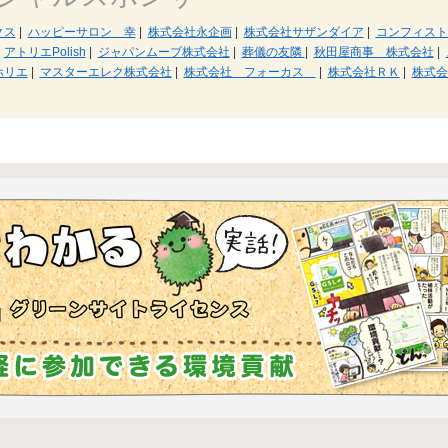
クス
|
ハッピーサロン 幸
|
株式会社永企画
|
株式会社サザンダイア
|
コンフィスト
アトリエPolish
|
ジャパンムーブ株式会社
|
葬儀の友隣
|
秋田屋商事 株式会社
|
ホリエ
|
マスターエレク株式会社
|
株式会社 フォーカス
|
株式会社ＲＫ
|
株式会