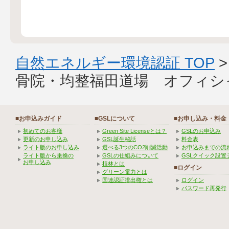
自然エネルギー環境認証 TOP
骨院・均整福田道場 オフィシ
■お申込みガイド
■GSLについて
■お申し込み・料金
初めてのお客様
Green Site Licenseとは？
GSLのお申込み
更新のお申し込み
GSL誕生秘話
料金表
ライト版のお申し込み
選べる3つのCO2削減活動
お申込みまでの流
ライト版から乗換の
GSLの仕組みについて
GSLクイック設置
お申し込み
植林とは
■ログイン
グリーン電力とは
国連認証排出権とは
ログイン
パスワード再発行