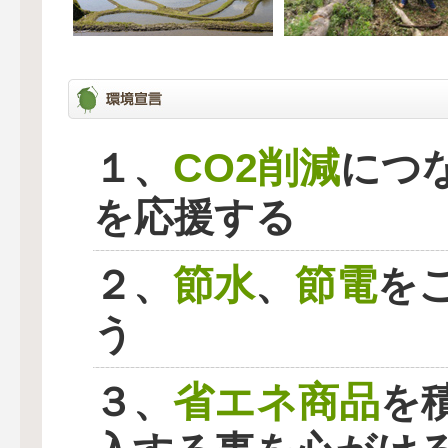
CO2削減
１、
につ
を応援する
節水
節電
２、
、
を
う
省エネ商品
３、
を