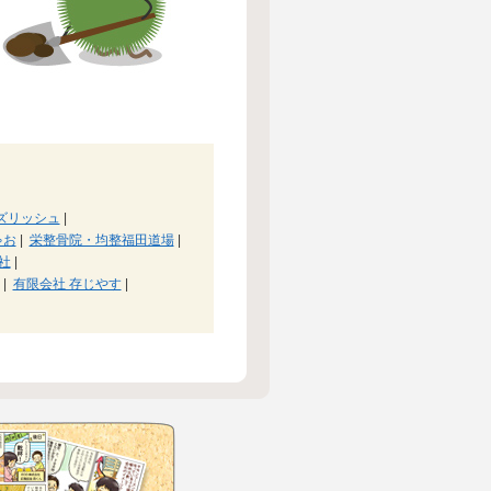
ズリッシュ
|
ゃお
|
栄整骨院・均整福田道場
|
社
|
|
有限会社 存じやす
|