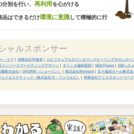
再利用
の分別を行い、
を心がける
環境に意識
商品はできるだけ
して積極的に行
シャルスポンサー
ビー・ケア
|
有限会社学遊舎
|
スピリチュアルカウンセリングヒーリングサロンロー
社インソースマーケティングデザイン
|
モリシタ歯科医院
|
Wild Flower
|
SIMっち
造園株式会社
|
SHORIN（ショーリン）
|
株式会社Revision
|
五十嵐段ボール株式会
ジェイエステティック（株式会社ザ・フォウルビ）
|
有限会社アミスタネットワーク