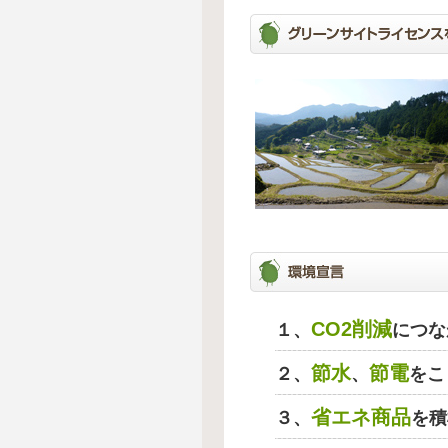
CO2削減
１、
につな
節水
節電
２、
、
をこ
省エネ商品
３、
を積