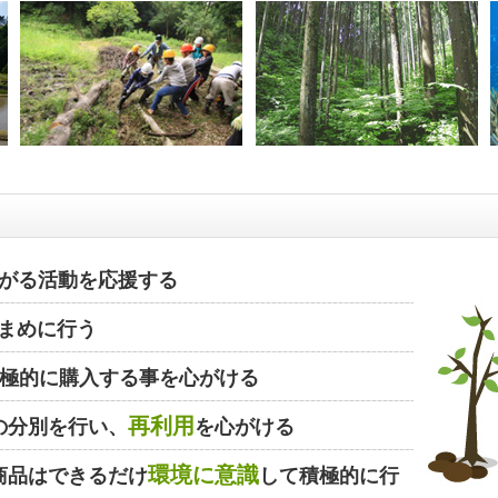
がる活動を応援する
まめに行う
極的に購入する事を心がける
再利用
の分別を行い、
を心がける
環境に意識
商品はできるだけ
して積極的に行