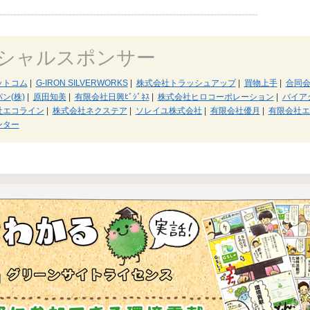
シャルスポンサー
ットコム
|
G-IRON SILVERWORKS
|
株式会社トラッシュアップ
|
買物上手
|
合同
ン(株)
|
原田知美
|
有限会社日興ﾋﾞｼﾞﾈｽ
|
株式会社ヒロコーポレーション
|
バイア
社エコライン
|
株式会社ネクステア
|
ソレイユ株式会社
|
有限会社優月
|
有限会社エ
ンター