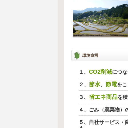
CO2削減
１、
につな
節水
節電
２、
、
をこ
省エネ商品
３、
を積
４、ごみ（廃棄物）
５、自社サービス・