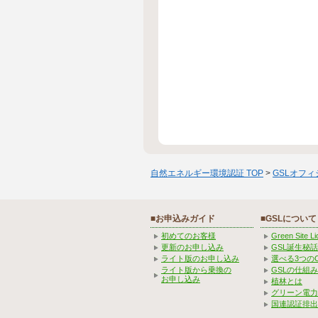
自然エネルギー環境認証 TOP
>
GSLオフ
■お申込みガイド
■GSLについて
初めてのお客様
Green Site 
更新のお申し込み
GSL誕生秘話
ライト版のお申し込み
選べる3つの
ライト版から乗換の
GSLの仕組
お申し込み
植林とは
グリーン電力
国連認証排出