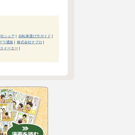
会社シェア
|
自転車選び方ガイド
|
グラ通販
|
株式会社ナブロ
|
スイーエー
|