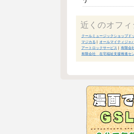
う
近くのオフィ
クールミュージックショップド
マジカる
|
オールマイティジャパ
アートロックサービス
|
有限会
有限会社 在宅福祉支援推進セ