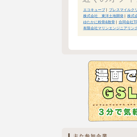
エコキューブ
|
ブレスマイルク
株式会社 東洋土地開発
|
株式
ゆたかに粉骨&散骨
|
合同会社T
有限会社マリンエンジニアリン