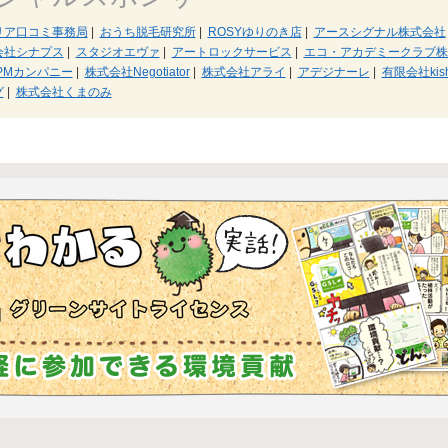
リア口コミ事務局
|
おうち脱毛研究所
|
ROSYゆりのき店
|
アースシグナル株式会社
会社シナプス
|
スタジオエヴァ
|
アートロックサービス
|
エコ・アカデミークラブ株
PMカンパニー
|
株式会社Negotiator
|
株式会社アライ
|
アデジナーレ
|
有限会社kis
グ
|
株式会社くまのみ