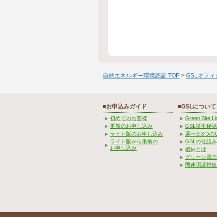
自然エネルギー環境認証 TOP
>
GSLオフ
■お申込みガイド
■GSLについて
初めてのお客様
Green Site 
更新のお申し込み
GSL誕生秘話
ライト版のお申し込み
選べる3つの
ライト版から乗換の
GSLの仕組
お申し込み
植林とは
グリーン電力
国連認証排出