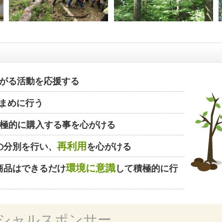
がる活動を応援する
まめに行う
極的に購入する事を心がける
再利用
の分別を行い、
を心がける
環境に意識
商品はできるだけ
して積極的に行
シャルスポンサー