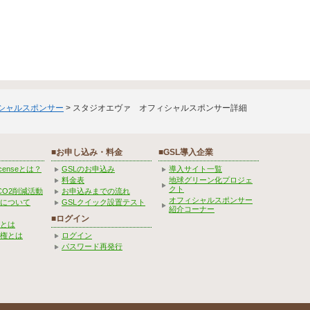
ィシャルスポンサー
> スタジオエヴァ オフィシャルスポンサー詳細
■お申し込み・料金
■GSL導入企業
Licenseとは？
GSLのお申込み
導入サイト一覧
料金表
地球グリーン化プロジェ
クト
CO2削減活動
お申込みまでの流れ
オフィシャルスポンサー
みについて
GSLクイック設置テスト
紹介コーナー
■ログイン
とは
権とは
ログイン
パスワード再発行