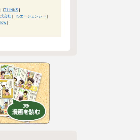
|
IT-LiNKS
|
式会社
|
TSエージェンシー
|
how
|