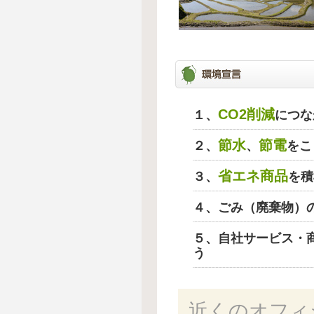
CO2削減
１、
につな
節水
節電
２、
、
をこ
省エネ商品
３、
を積
４、ごみ（廃棄物）
５、自社サービス・
う
近くのオフィ