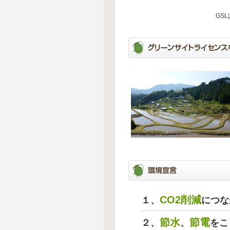
GS
CO2削減
１、
につな
節水
節電
２、
、
をこ