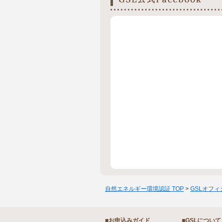
自然エネルギー環境認証 TOP
>
GSLオフ
■お申込みガイド
■GSLについて