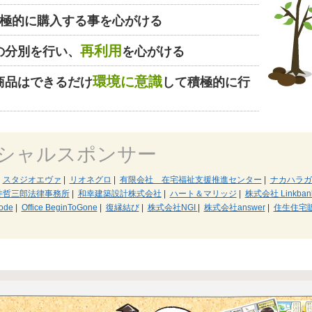
極的に購入する事を心がける
再利用
の分別を行い、
を心がける
環境に意識
商品はできるだけ
して積極的に行
シャルスポンサー
スタジオエヴァ
|
リオネグロ
|
有限会社 在宅福祉支援推進センター
|
ナカハラガ
井哲三郎法律事務所
|
和幸建築設計株式会社
|
ハート＆マリッジ
|
株式会社 Linkban
ode
|
Office BeginToGone
|
復縁結び
|
株式会社NGI
|
株式会社answer
|
住生住宅