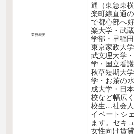
通（東急東
楽町線直通
で都心部へ
楽大学・武蔵
業務概要
学部・早稲
東京家政大学
武文理大学・
学・国立看護
秋草短期大学
学・お茶の水
成大学・日本
校など幅広
校生…社会人
イベートシ
ます。セキ
女性向け賃