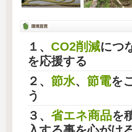
CO2削減
１、
につ
を応援する
節水
節電
２、
、
を
う
省エネ商品
３、
を
入する事を心がけ