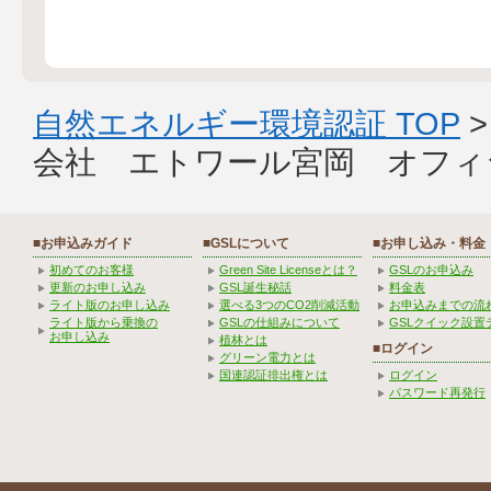
自然エネルギー環境認証 TOP
会社 エトワール宮岡 オフィ
■お申込みガイド
■GSLについて
■お申し込み・料金
初めてのお客様
Green Site Licenseとは？
GSLのお申込み
更新のお申し込み
GSL誕生秘話
料金表
ライト版のお申し込み
選べる3つのCO2削減活動
お申込みまでの流
ライト版から乗換の
GSLの仕組みについて
GSLクイック設置
お申し込み
植林とは
■ログイン
グリーン電力とは
国連認証排出権とは
ログイン
パスワード再発行