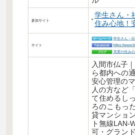
ル
学生さん・
参加サイト
住み心地！
学生さん・社
サイト
https://www.
充実の住み心
入間市仏子
ら都内への
安心管理の
人の方など
て住めるしっ
ろのこもった
貸マンショ
ト無線LAN-
可・グラン