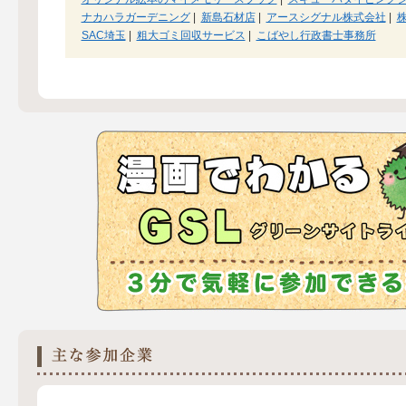
ナカハラガーデニング
|
新島石材店
|
アースシグナル株式会社
|
SAC埼玉
|
粗大ゴミ回収サービス
|
こばやし行政書士事務所