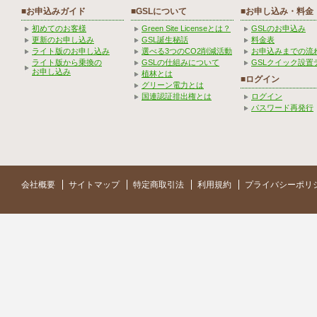
■お申込みガイド
■GSLについて
■お申し込み・料金
初めてのお客様
Green Site Licenseとは？
GSLのお申込み
更新のお申し込み
GSL誕生秘話
料金表
ライト版のお申し込み
選べる3つのCO2削減活動
お申込みまでの流
ライト版から乗換の
GSLの仕組みについて
GSLクイック設置
お申し込み
植林とは
■ログイン
グリーン電力とは
国連認証排出権とは
ログイン
パスワード再発行
会社概要
サイトマップ
特定商取引法
利用規約
プライバシーポリ