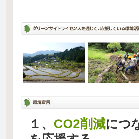
CO2削減
１、
につ