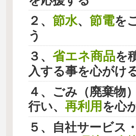
を応援する
節水
節電
２、
、
を
う
省エネ商品
３、
を
入する事を心がけ
４、ごみ（廃棄物
再利用
行い、
を心
５、自社サービス