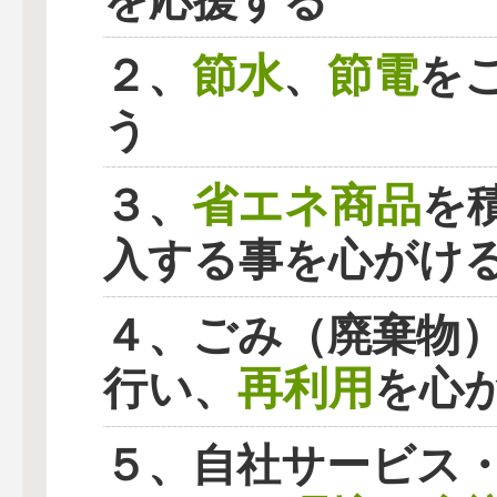
を応援する
節水
節電
２、
、
を
う
省エネ商品
３、
を
入する事を心がけ
４、ごみ（廃棄物
再利用
行い、
を心
５、自社サービス