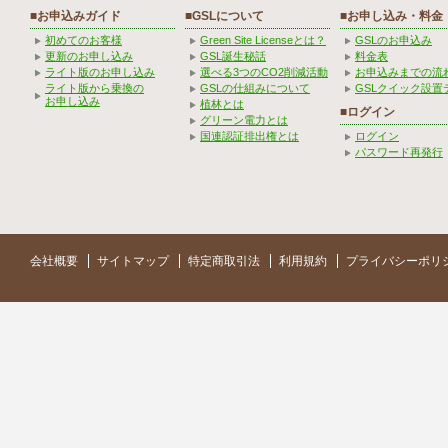
■お申込みガイド
■GSLについて
■お申し込み・料金
初めてのお客様
Green Site Licenseとは？
GSLのお申込み
更新のお申し込み
GSL誕生秘話
料金表
ライト版のお申し込み
選べる3つのCO2削減活動
お申込みまでの流
ライト版から乗換の
GSLの仕組みについて
GSLクイック設置
お申し込み
植林とは
■ログイン
グリーン電力とは
国連認証排出権とは
ログイン
パスワード再発行
会社概要
サイトマップ
特定商取引法
利用規約
プライバシーポリ