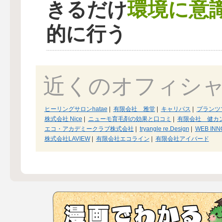
環境に意
きるだけ
的に行う
近くのオフィシ
ヒーリングサロンhatae
|
有限会社 雅堂
|
キャリパス
|
プランツ
株式会社 Nice
|
ニューモ育毛剤の効果と口コミ
|
有限会社 健カ
エコ・アカデミークラブ株式会社
|
tryangle re.Design
|
WEB IN
株式会社LAVIEW
|
有限会社エコライン
|
有限会社アイバード