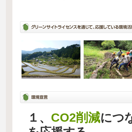
CO2削減
１、
につ