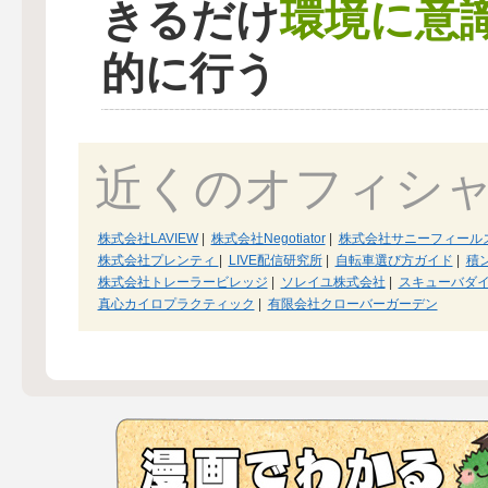
環境に意
きるだけ
的に行う
近くのオフィシ
株式会社LAVIEW
|
株式会社Negotiator
|
株式会社サニーフィール
株式会社プレンティ
|
LIVE配信研究所
|
自転車選び方ガイド
|
積
株式会社トレーラービレッジ
|
ソレイユ株式会社
|
スキューバダ
真心カイロプラクティック
|
有限会社クローバーガーデン