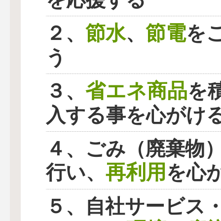
節水
節電
２、
、
を
う
省エネ商品
３、
を
入する事を心がけ
４、ごみ（廃棄物
再利用
行い、
を心
５、自社サービス