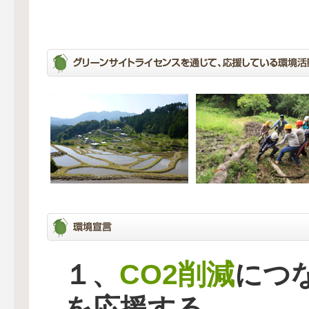
CO2削減
１、
につ
を応援する