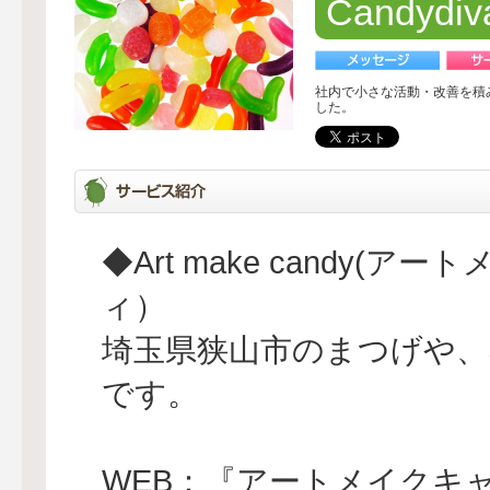
Candyd
社内で小さな活動・改善を積
した。
◆Art make candy(
ィ）
埼玉県狭山市のまつげや
です。
WEB：『アートメイクキ