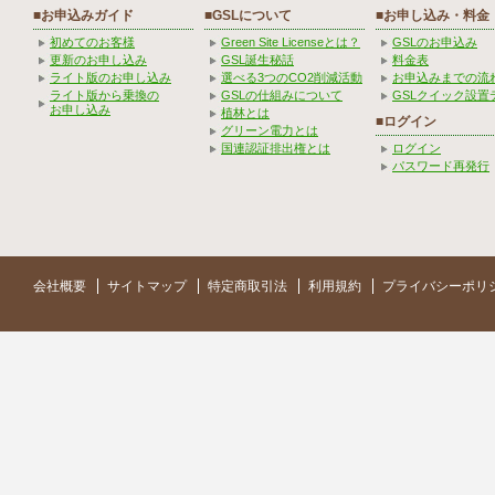
■お申込みガイド
■GSLについて
■お申し込み・料金
初めてのお客様
Green Site Licenseとは？
GSLのお申込み
更新のお申し込み
GSL誕生秘話
料金表
ライト版のお申し込み
選べる3つのCO2削減活動
お申込みまでの流
ライト版から乗換の
GSLの仕組みについて
GSLクイック設置
お申し込み
植林とは
■ログイン
グリーン電力とは
国連認証排出権とは
ログイン
パスワード再発行
会社概要
サイトマップ
特定商取引法
利用規約
プライバシーポリ