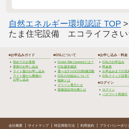
自然エネルギー環境認証 TOP
たま住宅設備 エコライフさい
■お申込みガイド
■GSLについて
■お申し込み・料金
初めてのお客様
Green Site Licenseとは？
GSLのお申込み
更新のお申し込み
GSL誕生秘話
料金表
ライト版のお申し込み
選べる3つのCO2削減活動
お申込みまでの流
ライト版から乗換の
GSLの仕組みについて
GSLクイック設置
お申し込み
植林とは
■ログイン
グリーン電力とは
国連認証排出権とは
ログイン
パスワード再発行
会社概要
サイトマップ
特定商取引法
利用規約
プライバシーポリ