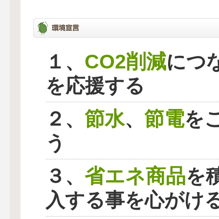
CO2削減
１、
につ
を応援する
節水
節電
２、
、
を
う
省エネ商品
３、
を
入する事を心がけ