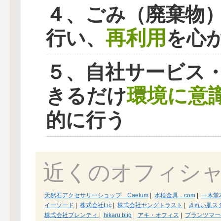
４、ごみ（廃棄物
再利用
行い、
を心
５、自社サービス
環境に意
きるだけ
的に行う
近くのオフィシ
天然石アクセサリーショップ Caelum
|
水栓金具．com
|
一木堂
イーソード
|
株式会社Lic
|
株式会社ヤングトラスト
|
きれい肌ス
株式会社プレンティ
|
hikaru blig
|
アキ・オフィス
|
プランツマー