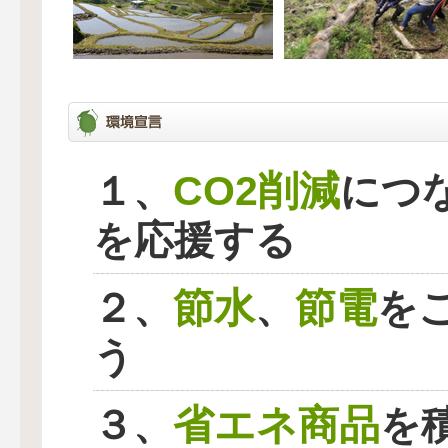
CO2削減
１、
につ
を応援する
節水
節電
２、
、
を
う
省エネ商品
３、
を