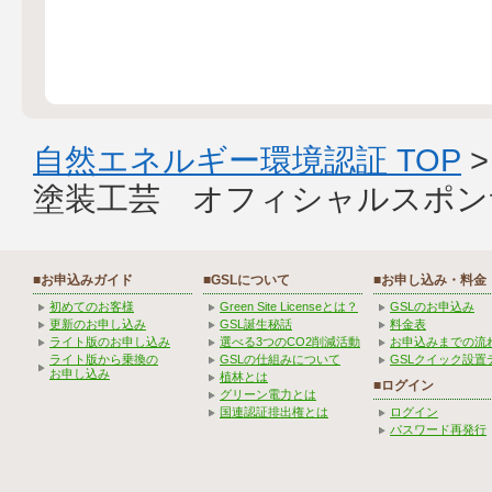
自然エネルギー環境認証 TOP
塗装工芸 オフィシャルスポン
■お申込みガイド
■GSLについて
■お申し込み・料金
初めてのお客様
Green Site Licenseとは？
GSLのお申込み
更新のお申し込み
GSL誕生秘話
料金表
ライト版のお申し込み
選べる3つのCO2削減活動
お申込みまでの流
ライト版から乗換の
GSLの仕組みについて
GSLクイック設置
お申し込み
植林とは
■ログイン
グリーン電力とは
国連認証排出権とは
ログイン
パスワード再発行