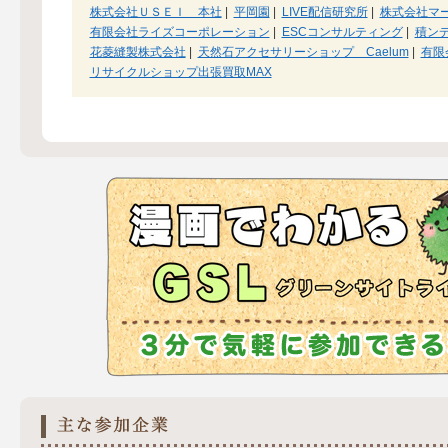
株式会社ＵＳＥＩ 本社
|
平岡園
|
LIVE配信研究所
|
株式会社マ
有限会社ライズコーポレーション
|
ESCコンサルティング
|
積ン
花菱縫製株式会社
|
天然石アクセサリーショップ Caelum
|
有限
リサイクルショップ出張買取MAX