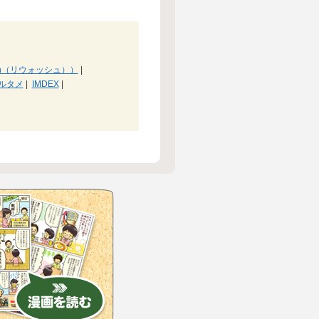
sh（リウォッシュ））
|
ルタメ
|
IMDEX
|