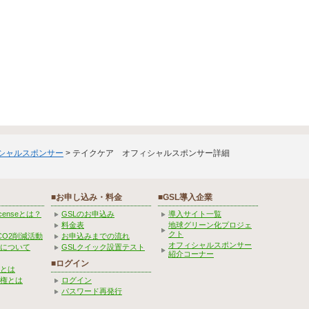
ィシャルスポンサー
> テイクケア オフィシャルスポンサー詳細
■お申し込み・料金
■GSL導入企業
Licenseとは？
GSLのお申込み
導入サイト一覧
料金表
地球グリーン化プロジェ
クト
CO2削減活動
お申込みまでの流れ
オフィシャルスポンサー
みについて
GSLクイック設置テスト
紹介コーナー
■ログイン
とは
権とは
ログイン
パスワード再発行