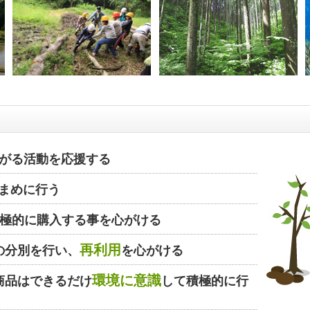
がる活動を応援する
まめに行う
極的に購入する事を心がける
再利用
の分別を行い、
を心がける
環境に意識
商品はできるだけ
して積極的に行