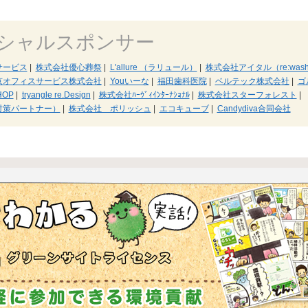
シャルスポンサー
サービス
|
株式会社優心葬祭
|
L'allure （ラリュール）
|
株式会社アイタル（re:wa
京オフィスサービス株式会社
|
Youいーな
|
福田歯科医院
|
ベルテック株式会社
|
ゴ
OP
|
tryangle re.Design
|
株式会社ﾊｰｳﾞｨｲﾝﾀｰﾅｼｮﾅﾙ
|
株式会社スターフォレスト
|
対策パートナー）
|
株式会社 ポリッシュ
|
エコキューブ
|
Candydiva合同会社