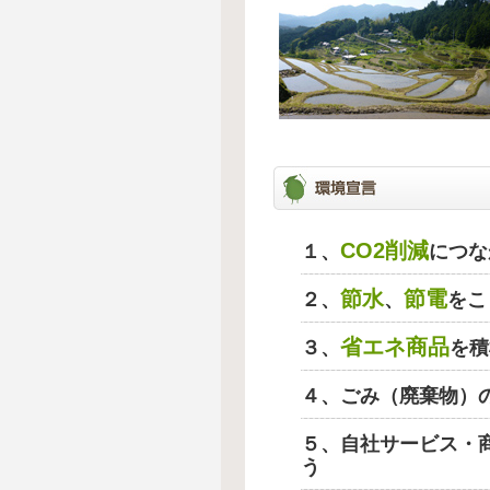
CO2削減
１、
につな
節水
節電
２、
、
をこ
省エネ商品
３、
を積
４、ごみ（廃棄物）
５、自社サービス・
う