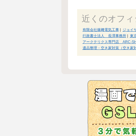
近くのオフィ
有限会社篠﨑電気工事
|
ジョイ
行政書士法人 長澤事務所
|
東
アークテリクス専門店 ARC-SH
遺品整理・空き家対策（空き家