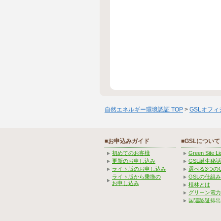
自然エネルギー環境認証 TOP
>
GSLオフ
■お申込みガイド
■GSLについて
初めてのお客様
Green Site 
更新のお申し込み
GSL誕生秘話
ライト版のお申し込み
選べる3つの
ライト版から乗換の
GSLの仕組
お申し込み
植林とは
グリーン電力
国連認証排出