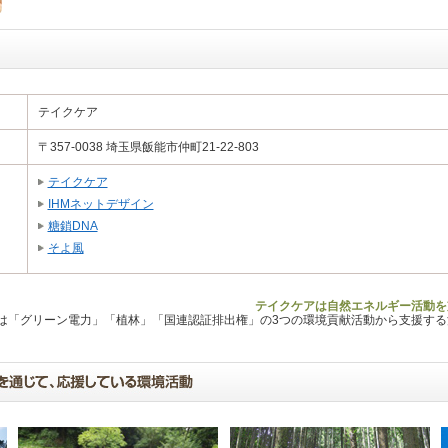
テイクケア
〒357-0038 埼玉県飯能市仲町21-22-803
テイクケア
IHMネットデザイン
糖鎖DNA
そよ風
テイクケアは自然エネルギー活動を
Lは「グリーン電力」「植林」「国連認証排出権」の3つの環境貢献活動から支援す