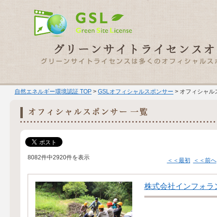
自然エネルギー環境認証 TOP
>
GSLオフィシャルスポンサー
> オフィシャル
8082件中2920件を表示
＜＜最初
＜＜前へ
株式会社インフォラ