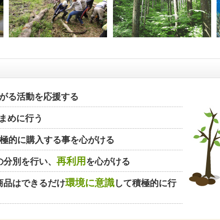
がる活動を応援する
まめに行う
極的に購入する事を心がける
再利用
の分別を行い、
を心がける
環境に意識
商品はできるだけ
して積極的に行