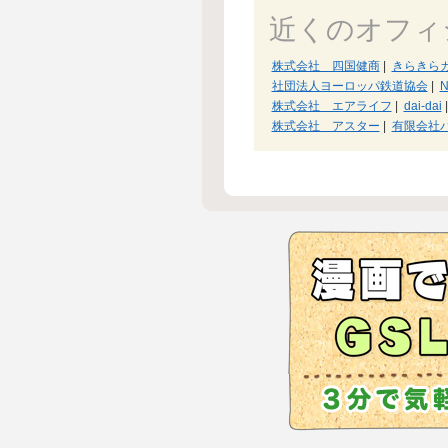
近くのオフィ
株式会社 四国健商
|
きらきら
社団法人ヨーロッパ鉄道協会
|
N
株式会社 エアライフ
|
dai-dai
|
株式会社 アスター
|
有限会社