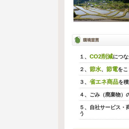
CO2削減
１、
につな
節水
節電
２、
、
をこ
省エネ商品
３、
を積
４、ごみ（廃棄物）
５、自社サービス・
う