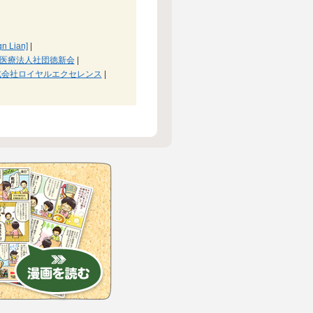
 Lian]
|
医療法人社団徳新会
|
式会社ロイヤルエクセレンス
|