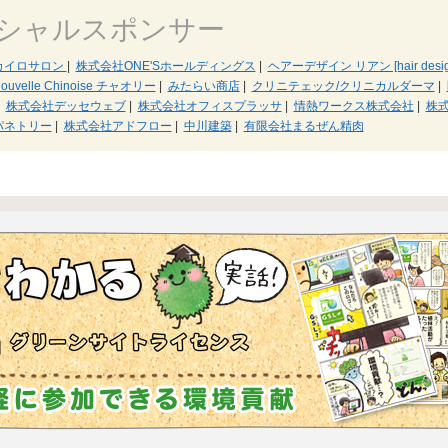
シャルスポンサー
カイロサロン
|
株式会社ONE'Sホールディングス
|
ヘアーデザイン リアン [hair design
ouvelle Chinoise チャオリー
|
みたらい商店
|
クリニテェック/クリニカルダーマ
|
株式会社デッセウェブ
|
株式会社オフィスプラッサ
|
情熱ワークス株式会社
|
株
パネトリー
|
株式会社アドフロー
|
中川建築
|
有限会社まるぜん精肉