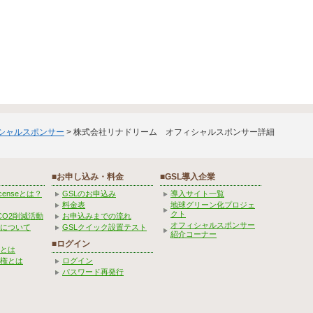
ィシャルスポンサー
> 株式会社リナドリーム オフィシャルスポンサー詳細
■お申し込み・料金
■GSL導入企業
Licenseとは？
GSLのお申込み
導入サイト一覧
料金表
地球グリーン化プロジェ
クト
CO2削減活動
お申込みまでの流れ
オフィシャルスポンサー
みについて
GSLクイック設置テスト
紹介コーナー
■ログイン
とは
権とは
ログイン
パスワード再発行