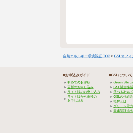
自然エネルギー環境認証 TOP
>
GSLオフ
■お申込みガイド
■GSLについて
初めてのお客様
Green Site 
更新のお申し込み
GSL誕生秘話
ライト版のお申し込み
選べる3つの
ライト版から乗換の
GSLの仕組
お申し込み
植林とは
グリーン電力
国連認証排出