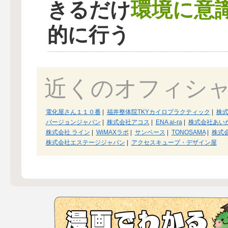
環境に意
きるだけ
的に行う
近くのオフィシ
電化屋さん１１０番
|
福井整体院TKYカイロプラクティック
|
株式
バージョンジャパン
|
株式会社アコス
|
ENA ai-ra
|
株式会社あい
株式会社 ライン
|
WiMAXラボ
|
サンベース
|
TONOSAMA
|
株式
株式会社エステージジャパン
|
アクセスキューブ・デザイン屋