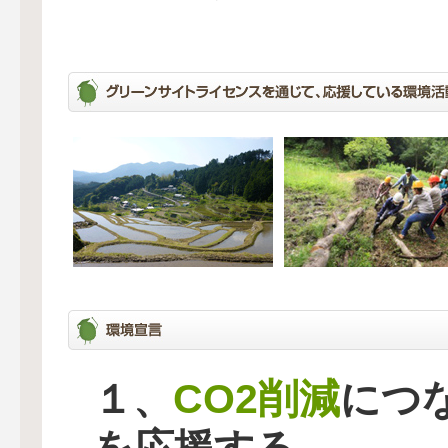
CO2削減
１、
につ