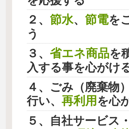
を応援する
節水
節電
２、
、
を
う
省エネ商品
３、
を
入する事を心がけ
４、ごみ（廃棄物
再利用
行い、
を心
５、自社サービス