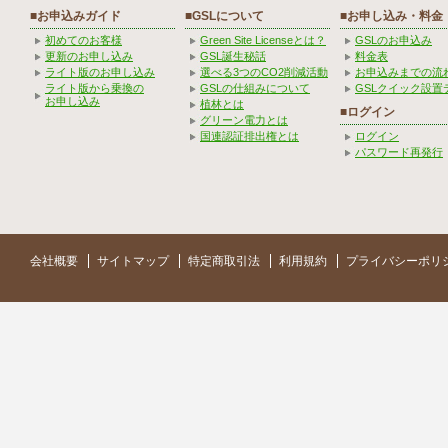
■お申込みガイド
■GSLについて
■お申し込み・料金
初めてのお客様
Green Site Licenseとは？
GSLのお申込み
更新のお申し込み
GSL誕生秘話
料金表
ライト版のお申し込み
選べる3つのCO2削減活動
お申込みまでの流
ライト版から乗換の
GSLの仕組みについて
GSLクイック設置
お申し込み
植林とは
■ログイン
グリーン電力とは
国連認証排出権とは
ログイン
パスワード再発行
会社概要
サイトマップ
特定商取引法
利用規約
プライバシーポリ