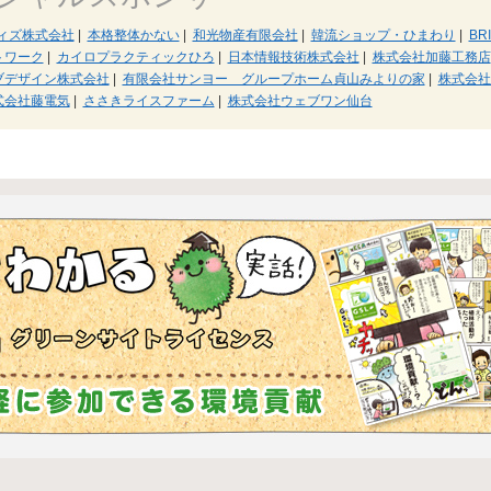
ィズ株式会社
|
本格整体かない
|
和光物産有限会社
|
韓流ショップ・ひまわり
|
BR
トワーク
|
カイロプラクティックひろ
|
日本情報技術株式会社
|
株式会社加藤工務店
ブデザイン株式会社
|
有限会社サンヨー グループホーム貞山みよりの家
|
株式会社
式会社藤電気
|
ささきライスファーム
|
株式会社ウェブワン仙台