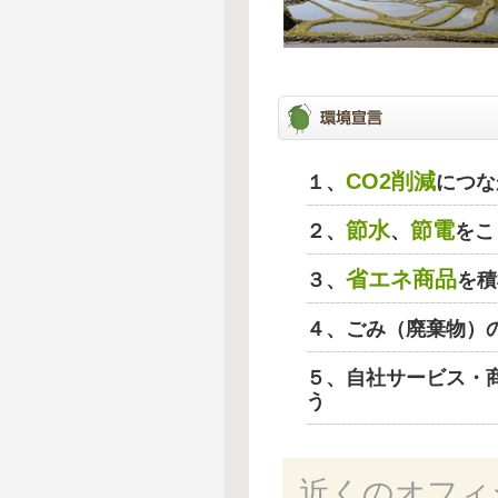
CO2削減
１、
につな
節水
節電
２、
、
をこ
省エネ商品
３、
を積
４、ごみ（廃棄物）
５、自社サービス・
う
近くのオフィ