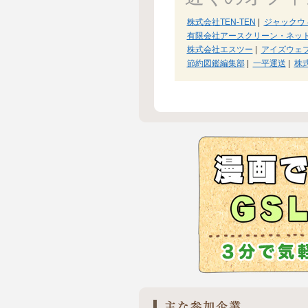
株式会社TEN-TEN
|
ジャックウ
有限会社アースクリーン・ネッ
株式会社エスツー
|
アイズウェ
節約図鑑編集部
|
一平運送
|
株