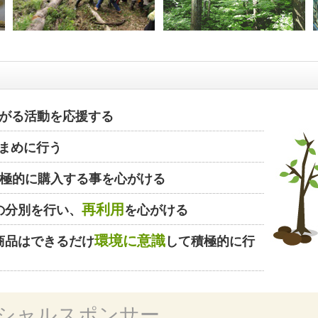
がる活動を応援する
まめに行う
極的に購入する事を心がける
再利用
の分別を行い、
を心がける
環境に意識
商品はできるだけ
して積極的に行
シャルスポンサー