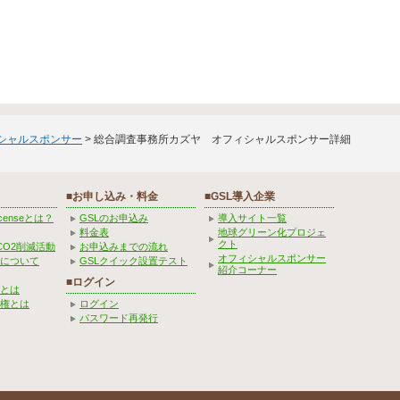
ィシャルスポンサー
> 総合調査事務所カズヤ オフィシャルスポンサー詳細
■お申し込み・料金
■GSL導入企業
Licenseとは？
GSLのお申込み
導入サイト一覧
料金表
地球グリーン化プロジェ
クト
CO2削減活動
お申込みまでの流れ
オフィシャルスポンサー
みについて
GSLクイック設置テスト
紹介コーナー
■ログイン
とは
権とは
ログイン
パスワード再発行