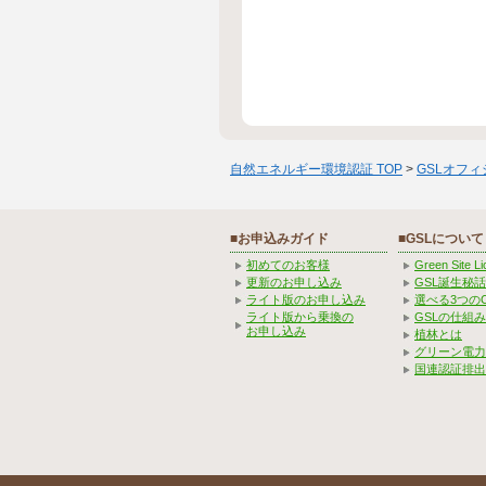
自然エネルギー環境認証 TOP
>
GSLオフ
■お申込みガイド
■GSLについて
初めてのお客様
Green Site 
更新のお申し込み
GSL誕生秘話
ライト版のお申し込み
選べる3つの
ライト版から乗換の
GSLの仕組
お申し込み
植林とは
グリーン電力
国連認証排出