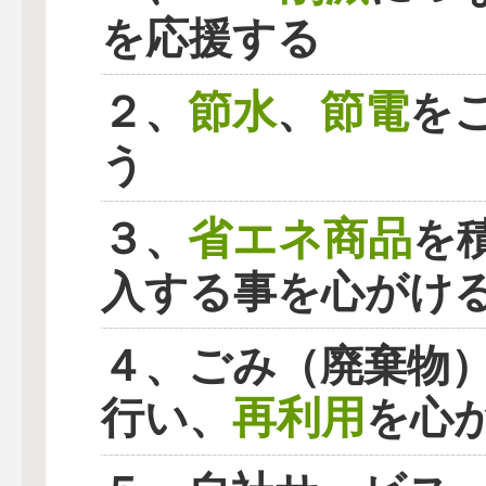
を応援する
節水
節電
２、
、
を
う
省エネ商品
３、
を
入する事を心がけ
４、ごみ（廃棄物
再利用
行い、
を心