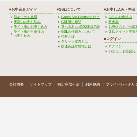
■お申込みガイド
■GSLについて
■お申し込み・料金
初めてのお客様
Green Site Licenseとは？
GSLのお申込み
更新のお申し込み
GSL誕生秘話
料金表
ライト版のお申し込み
選べる3つのCO2削減活動
お申込みまでの流
ライト版から乗換の
GSLの仕組みについて
GSLクイック設置
お申し込み
植林とは
■ログイン
グリーン電力とは
国連認証排出権とは
ログイン
パスワード再発行
会社概要
サイトマップ
特定商取引法
利用規約
プライバシーポリ