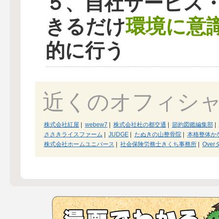
５、自社サービス
環境に意
きるだけ
的に行う
近くのオフィシ
株式会社紅屋
|
webew7
|
株式会社杜の都交通
|
節約図鑑編集部
|
ささきライスファーム
|
JUDGE
|
たぬきの山整骨院
|
本格整体か
株式会社ホームユニバース
|
社会保険労務士きくち事務所
|
Ove